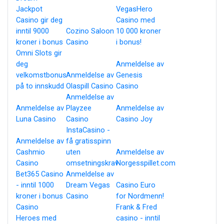
Jackpot
VegasHero
Casino gir deg
Casino med
inntil 9000
Cozino Saloon
10 000 kroner
kroner i bonus
Casino
i bonus!
Omni Slots gir
deg
Anmeldelse av
velkomstbonus
Anmeldelse av
Genesis
på to innskudd
Olaspill Casino
Casino
Anmeldelse av
Anmeldelse av
Playzee
Anmeldelse av
Luna Casino
Casino
Casino Joy
InstaCasino -
Anmeldelse av
få gratisspinn
Cashmio
uten
Anmeldelse av
Casino
omsetningskrav
Norgesspillet.com
Bet365 Casino
Anmeldelse av
- inntil 1000
Dream Vegas
Casino Euro
kroner i bonus
Casino
for Nordmenn!
Casino
Frank & Fred
Heroes med
casino - inntil