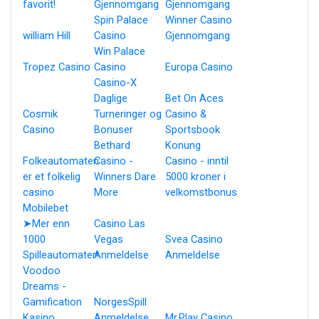
favorit!
Gjennomgang
Gjennomgang
Spin Palace
Winner Casino
william Hill
Casino
Gjennomgang
Win Palace
Tropez Casino
Casino
Europa Casino
Casino-X
Daglige
Bet On Aces
Cosmik
Turneringer og
Casino &
Casino
Bonuser
Sportsbook
Bethard
Konung
Folkeautomaten
Casino -
Casino - inntil
er et folkelig
Winners Dare
5000 kroner i
casino
More
velkomstbonus
Mobilebet
➤Mer enn
Casino Las
1000
Vegas
Svea Casino
Spilleautomater!
Anmeldelse
Anmeldelse
Voodoo
Dreams -
Gamification
NorgesSpill
Kasino
Anmeldelse
Mr.Play Casino