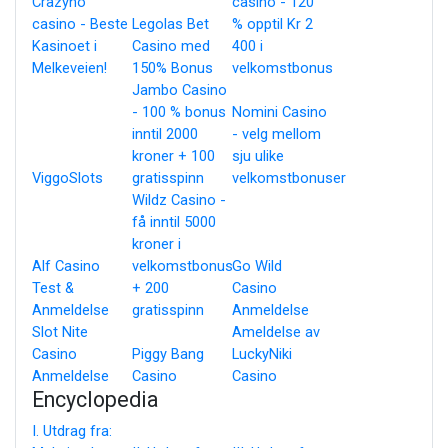
Crazyno
casino - 120
casino - Beste
Legolas Bet
% opptil Kr 2
Kasinoet i
Casino med
400 i
Melkeveien!
150% Bonus
velkomstbonus
Jambo Casino
- 100 % bonus
Nomini Casino
inntil 2000
- velg mellom
kroner + 100
sju ulike
ViggoSlots
gratisspinn
velkomstbonuser
Wildz Casino -
få inntil 5000
kroner i
Alf Casino
velkomstbonus
Go Wild
Test &
+ 200
Casino
Anmeldelse
gratisspinn
Anmeldelse
Slot Nite
Ameldelse av
Casino
Piggy Bang
LuckyNiki
Anmeldelse
Casino
Casino
Encyclopedia
I. Utdrag fra: