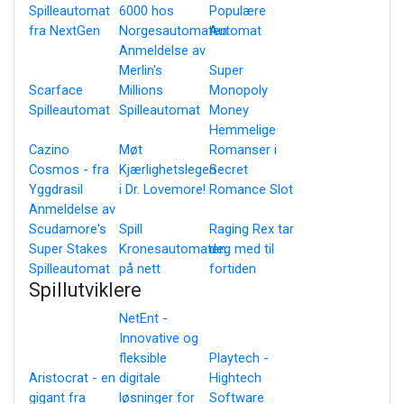
Spilleautomat
6000 hos
Populære
fra NextGen
Norgesautomaten
Automat
Anmeldelse av
Merlin's
Super
Scarface
Millions
Monopoly
Spilleautomat
Spilleautomat
Money
Hemmelige
Cazino
Møt
Romanser i
Cosmos - fra
Kjærlighetslegen
Secret
Yggdrasil
i Dr. Lovemore!
Romance Slot
Anmeldelse av
Scudamore's
Spill
Raging Rex tar
Super Stakes
Kronesautomaten
deg med til
Spilleautomat
på nett
fortiden
Spillutviklere
NetEnt -
Innovative og
fleksible
Playtech -
Aristocrat - en
digitale
Hightech
gigant fra
løsninger for
Software