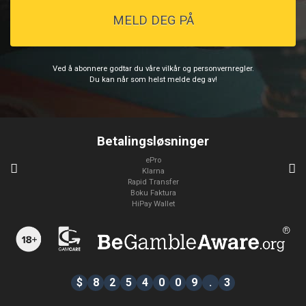
Ved å abonnere godtar du våre vilkår og personvernregler.
Du kan når som helst melde deg av!
Betalingsløsninger
ePro
Klarna
Rapid Transfer
Boku Faktura
HiPay Wallet
$
8
2
5
4
0
0
9
.
3