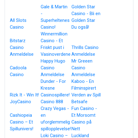
Gale & Martin
Golden Star
-
Casino - Bli en
All Slots
Superheltenes
Golden Star
Casino
Casino!
Du også!
Winnermillion
Bitstarz
Casino - Et
Casino
Friskt pust i
Thrills Casino
Anmeldelse
Vasinoverdene
Anmeldelse
Happy Hugo
Mr Greeen
Cadoola
Casino
Casino
Casino
Anmeldelse
Anmeldelse
Dunder - For
Kaboo - En
Kresne
Filminspirert
Rizk It - Win It!
Casinospillere!
Verden av Spill
JoyCasino
Casino 888
Betsafe
Crazy Vegas -
Fun Casino -
Cashiopeia
en
Et Morsomt
Casino – Et
uforglemmelig
Casino på
Spillunivers!
spillopplevelse!
Nett
Loki Casino –
Luckland