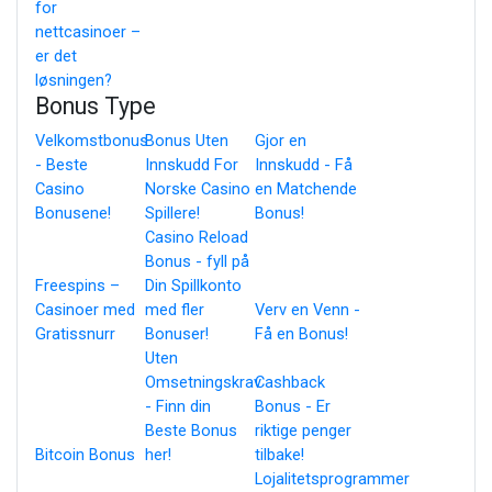
for
nettcasinoer –
er det
løsningen?
Bonus Type
Velkomstbonus
Bonus Uten
Gjor en
- Beste
Innskudd For
Innskudd - Få
Casino
Norske Casino
en Matchende
Bonusene!
Spillere!
Bonus!
Casino Reload
Bonus - fyll på
Freespins –
Din Spillkonto
Casinoer med
med fler
Verv en Venn -
Gratissnurr
Bonuser!
Få en Bonus!
Uten
Omsetningskrav
Cashback
- Finn din
Bonus - Er
Beste Bonus
riktige penger
Bitcoin Bonus
her!
tilbake!
Lojalitetsprogrammer