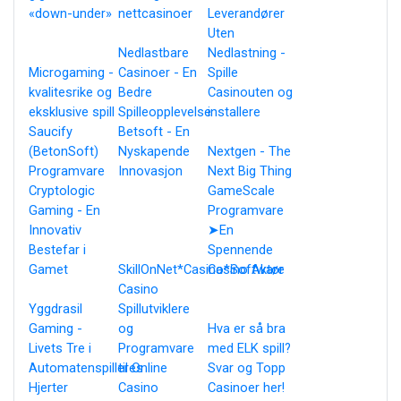
«down-under»
nettcasinoer
Leverandører
Uten
Nedlastbare
Nedlastning -
Microgaming -
Casinoer - En
Spille
kvalitesrike og
Bedre
Casinouten og
eksklusive spill
Spilleopplevelse
installere
Saucify
Betsoft - En
(BetonSoft)
Nyskapende
Nextgen - The
Programvare
Innovasjon
Next Big Thing
Cryptologic
GameScale
Gaming - En
Programvare
Innovativ
➤En
Bestefar i
Spennende
Gamet
SkillOnNet*Casino*Software
Casino Aktør
Casino
Yggdrasil
Spillutviklere
Gaming -
og
Hva er så bra
Livets Tre i
Programvare
med ELK spill?
Automatenspilleres
til Online
Svar og Topp
Hjerter
Casino
Casinoer her!