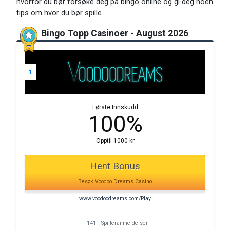
hvorfor du bør forsøke deg på bingo online og gi deg noen
tips om hvor du bør spille.
Bingo
Topp Casinoer - August 2026
1
Første Innskudd
100%
Opptil 1000 kr
Hent Bonus
Besøk Voodoo Dreams Casino
www.voodoodreams.com/Play
141+ Spilleranmeldelser