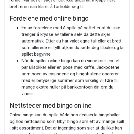
runde. Når det er sagt er det ikke anbefalt å kjøpe flere
brett enn man klarer å forholde seg til.
Fordelene med online bingo
En av fordelene med å spille på nettet er at du ikke
trenger å krysse av tallene selv, da dette skjer
automatisk. Etter du har valgt egne tall eller et brett
som allerede er fyllt ut,kan du sette deg tilbake og la
spillet begynne.
Når du spiller online bingo kan du vinne mer enn et
par ullsokker eller en pose med kaffe. Jackpotene
som noen av casinoene og bingohallene opererer
med er betydelige summer som virkelig vil føre til
mange ekstra nuller på bankkontoen din om du
vinner.
Nettsteder med bingo online
Online bingo kan du spille både hos dediserte bingohaller
og hos nettcasino som tilbyr bingo som ett av mange spill
i sitt assortiment. Det er ingenting som sier at du ikke kan