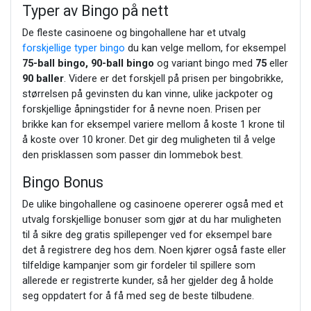
Typer av Bingo på nett
De fleste casinoene og bingohallene har et utvalg
forskjellige typer bingo
du kan velge mellom, for eksempel
75-ball bingo,
90-ball bingo
og variant bingo med
75
eller
90 baller
. Videre er det forskjell på prisen per bingobrikke,
størrelsen på gevinsten du kan vinne, ulike jackpoter og
forskjellige åpningstider for å nevne noen. Prisen per
brikke kan for eksempel variere mellom å koste 1 krone til
å koste over 10 kroner. Det gir deg muligheten til å velge
den prisklassen som passer din lommebok best.
Bingo Bonus
De ulike bingohallene og casinoene opererer også med et
utvalg forskjellige bonuser som gjør at du har muligheten
til å sikre deg gratis spillepenger ved for eksempel bare
det å registrere deg hos dem. Noen kjører også faste eller
tilfeldige kampanjer som gir fordeler til spillere som
allerede er registrerte kunder, så her gjelder deg å holde
seg oppdatert for å få med seg de beste tilbudene.