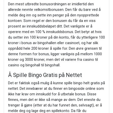
Den mest utbredte bonusordningen er imidlertid den
allerede nevnte velkomstbonusen. Den får du bare ved å
melde deg inn og sette inn penger på den nyopprettede
kontoen. Som regel er den bonusen du får da en viss
prosent av innskuddsbeløpet ditt. Det vanligste er å
operere med en 100 % innskuddsbonus. Det betyr at hvis
du setter inn 100 kroner på din konto, får du ytterligere 100
kroner i bonus av bingohallen eller casinoet, og har slik
oppnådd hele 200 kroner å spille for. Den øvre grensen til
denne formen for bonus, ligger vanligvis på mellom 1000
kroner og 3000 kroner, men det vil variere fra casino til
casino og bingohall til bingohall.
Å Spille Bingo Gratis på Nettet
Det er faktisk også mulig å kunne spille bingo helt gratis på
nettet. Det innebærer at du finner en bingoside online som
ikke har krav om innskudd for å utbetale bonus. Disse
finnes, men det er ikke så mange av dem. Det eneste du
trenger å gjøre (etter at du har funnet den, selvsagt), er å
melde deg og lage deg en spillekonto. Da får du