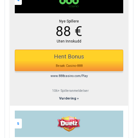
Nye Spillere
88 €
Uten Innskudd
Hent Bonus
Besøk Casino-888
www.888casino.com/Play
106+ Spilleranmeldelser
Vurdering »
5