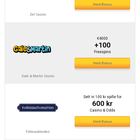
Hent Bonus
Zet Casino
€4000
+100
Freespins
Hent Bonus
Gale & Martin Casino
Sett in 100 kr spille for
600 kr
Casino & Odds
Hent Bonus
Folkeautomaten