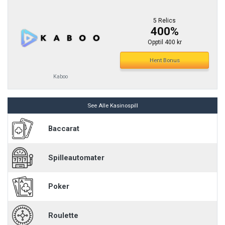
5 Relics
400%
Opptil 400 kr
Hent Bonus
Kaboo
See Alle Kasinospill
Baccarat
Spilleautomater
Poker
Roulette