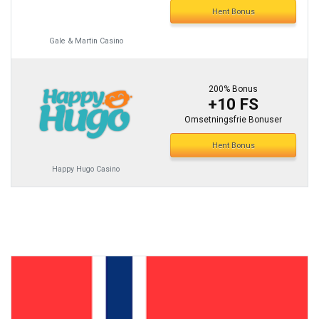
Hent Bonus
Gale & Martin Casino
200% Bonus
+10 FS
Omsetningsfrie Bonuser
Hent Bonus
Happy Hugo Casino