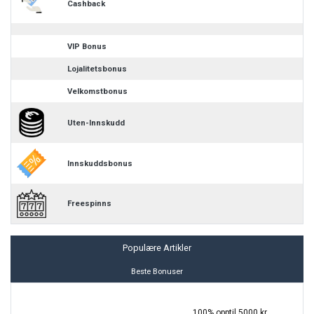
Cashback
VIP Bonus
Lojalitetsbonus
Velkomstbonus
Uten-Innskudd
Innskuddsbonus
Freespinns
Beste Bonuser
100% opptil 5000 kr