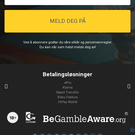
Ved å abonnere godtar du våre vilkår og personvernregler.
Du kan når som helst melde deg av!
Betalingsløsninger
ePro
Klarna
Rapid Transfer
Boku Faktura
HiPay Wallet