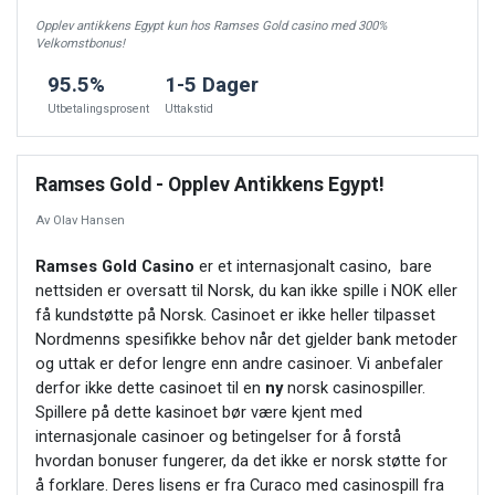
Opplev antikkens Egypt kun hos Ramses Gold casino med 300%
Velkomstbonus!
95.5%
1-5 Dager
Utbetalingsprosent
Uttakstid
Ramses Gold - Opplev Antikkens Egypt!
Av Olav Hansen
Ramses Gold Casino
er et internasjonalt casino, bare
nettsiden er oversatt til Norsk, du kan ikke spille i NOK eller
få kundstøtte på Norsk. Casinoet er ikke heller tilpasset
Nordmenns spesifikke behov når det gjelder bank metoder
og uttak er defor lengre enn andre casinoer. Vi anbefaler
derfor ikke dette casinoet til en
ny
norsk casinospiller.
Spillere på dette kasinoet bør være kjent med
internasjonale casinoer og betingelser for å forstå
hvordan bonuser fungerer, da det ikke er norsk støtte for
å forklare. Deres lisens er fra Curaco med casinospill fra