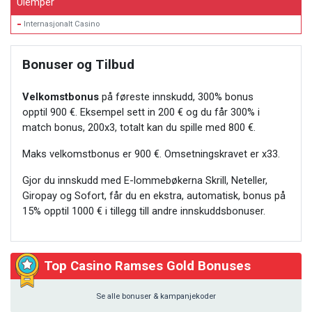
Ulemper
-
Internasjonalt Casino
Bonuser og Tilbud
Velkomstbonus
på føreste innskudd, 300% bonus
opptil 900 €. Eksempel sett in 200 € og du får 300% i
match bonus, 200x3, totalt kan du spille med 800 €.
Maks velkomstbonus er 900 €. Omsetningskravet er x33.
Gjor du innskudd med E-lommebøkerna Skrill, Neteller,
Giropay og Sofort, får du en ekstra, automatisk, bonus på
15% opptil 1000 € i tillegg till andre innskuddsbonuser.
Top Casino Ramses Gold Bonuses
Se alle bonuser & kampanjekoder