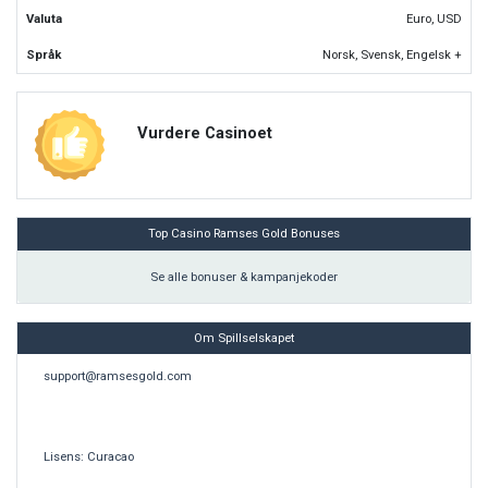
Valuta
Euro, USD
Språk
Norsk, Svensk, Engelsk +
Vurdere Casinoet
Top Casino Ramses Gold Bonuses
Se alle bonuser & kampanjekoder
Om Spillselskapet
support@ramsesgold.com
Lisens: Curacao