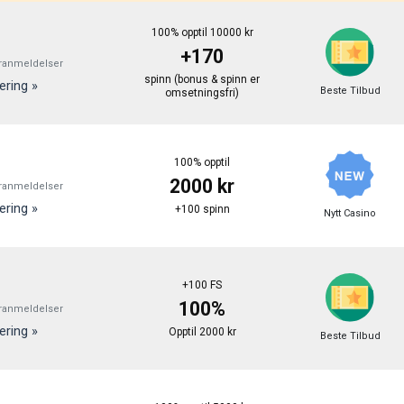
100% opptil 10000 kr
+170
eranmeldelser
spinn (bonus & spinn er
ering »
Beste Tilbud
omsetningsfri)
100% opptil
2000 kr
eranmeldelser
ering »
+100 spinn
Nytt Casino
+100 FS
100%
eranmeldelser
ering »
Opptil 2000 kr
Beste Tilbud