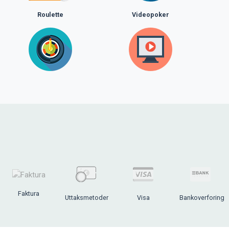
Roulette
Videopoker
Faktura
Uttaksmetoder
Visa
Bankoverforing