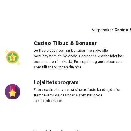
Vi gransker
Casino 
Casino Tilbud & Bonuser
De fleste casinoer har bonuser, men ikke alle
bonussystem er like gode. Casinoene vi anbefaler har
bonuser uten innskudd, Free spins og andre bonuser
som tillfør spillingen din noe.
Lojalitetsprogram
Et bra casino tar vare på sine trofaste kunder, derfor
fremhever vi de casinoene som har gode
lojalitetsbonuser.