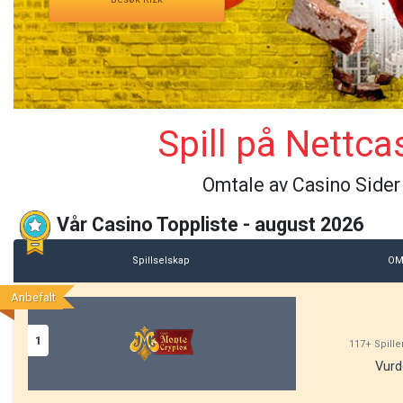
Spill på Nettc
Omtale av Casino Sider 
Vår Casino Toppliste - august 2026
Spillselskap
OM
Anbefalt
1
117+ Spill
Vurd