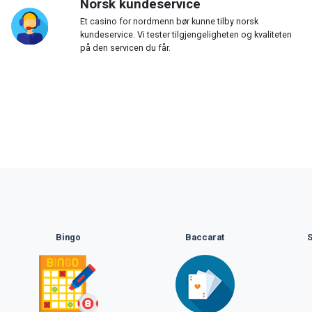
Norsk kundeservice
Et casino for nordmenn bør kunne tilby norsk
kundeservice. Vi tester tilgjengeligheten og kvaliteten
på den servicen du får.
Bingo
Baccarat
S