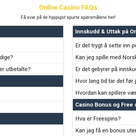
Online Casino FAQs
Få svar på de hyppigst spurte spørsmålene her!
Innskudd & Uttak på On
Er det trygt å sette inn 
rdige?
Kan jeg spille med Nors
er utbetalte?
Er det gebyrer på innsku
Hvor lang tid tar det før 
Hvordan kan spillere vær
Casino Bonus og Free 
Hva er Freespins?
Kan jag få en bonus ute