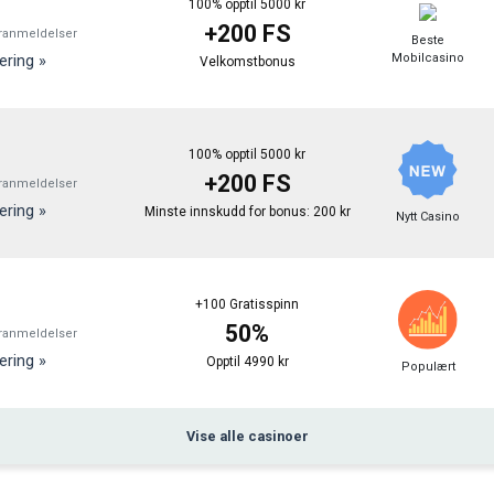
100% opptil 5000 kr
+200 FS
eranmeldelser
Beste
ering »
Mobilcasino
Velkomstbonus
100% opptil 5000 kr
+200 FS
eranmeldelser
ering »
Minste innskudd for bonus: 200 kr
Nytt Casino
+100 Gratisspinn
50%
eranmeldelser
ering »
Opptil 4990 kr
Populært
Vise alle casinoer