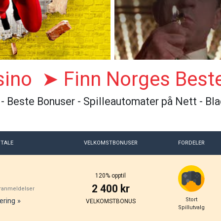
asino ➤ Finn Norges Beste
- Beste Bonuser - Spilleautomater på Nett - Bla
TALE
VELKOMSTBONUSER
FORDELER
120% opptil
2 400 kr
eranmeldelser
ering »
Stort
VELKOMSTBONUS
Spillutvalg