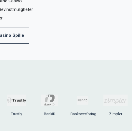
nline Casino
evinstmuligheter
er
asino Spille
Trustly
BankID
Bankoverforing
Zimpler