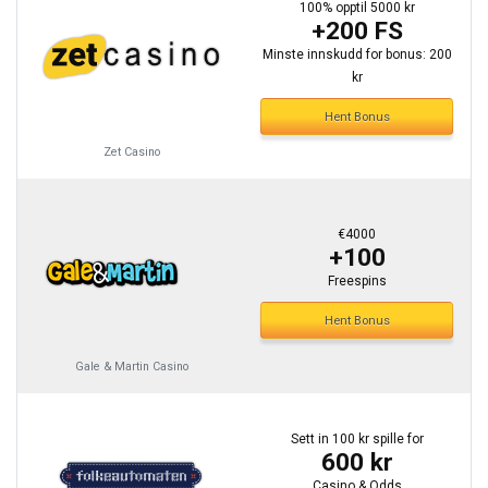
100% opptil 5000 kr
+200 FS
Minste innskudd for bonus: 200
kr
Hent Bonus
Zet Casino
€4000
+100
Freespins
Hent Bonus
Gale & Martin Casino
Sett in 100 kr spille for
600 kr
Casino & Odds