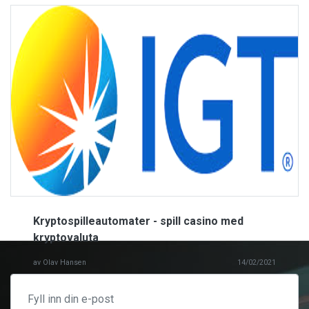
Endringer i gamblingloven vil påvirke deg
av Olav Hansen
16/02/2021
Kryptospilleautomater - spill casino med
kryptovaluta
av Olav Hansen
14/02/2021