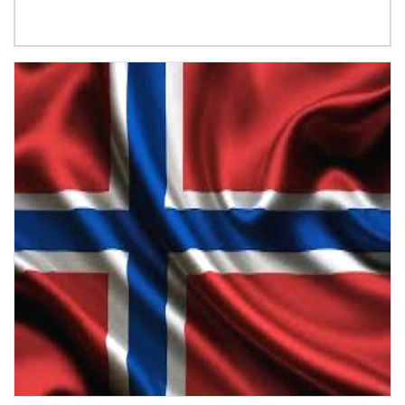
Nye spill fra Yggdrasil Gaming
av Olav Hansen
16/05/2021