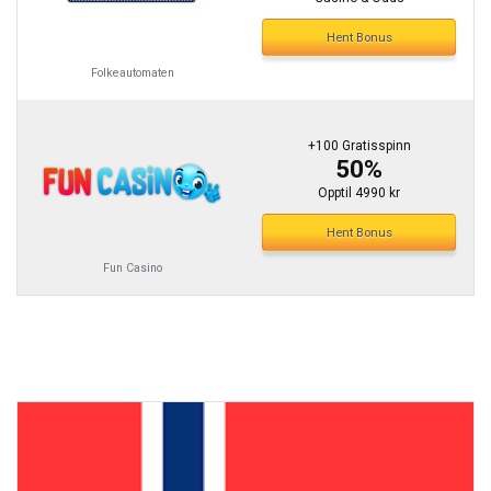
Hent Bonus
Folkeautomaten
+100 Gratisspinn
50%
Opptil 4990 kr
Hent Bonus
Fun Casino