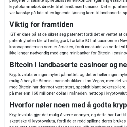
pengene til såkalte spilletablissementkontoer (gaming establi
kryptolommebok direkte til et landbasert casino. Det er jo alle
var kanskje på tide at en lignende løsning kom til landbaserte spi
Viktig for framtiden
IGT er klare på at de sikret seg patentet fordi det er ventet 
patentnyheten ble offentliggjort, fortalte IGT at casinoene i Nev
koronapandemien som er årsaken, fordi innskudd via nettet vil 
ikke lenger nødvendig med egne minibanker for Bitcoin i casinoe
Bitcoin i landbaserte casinoer og n
Kryptovaluta er ingen nyhet på nettet, og det er heller ingen nyhe
mulig å benytte Bitcoin i casinobutikker i Las Vegas, men det va
med Bitcoin har derimot vært stort, spesielt blant pokerspillere.
på mer enn 160 millioner dollar i måneden, nettopp i kryptovalut
Hvorfor nøler noen med å godta kry
Kryptovaluta gjør det mulig å være anonym, og dette har ført til
skeptiske til kryptovaluta, fordi de er redd spillene deres bruke