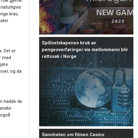
 folk gjerne
naturligvis
enge krav,
later
Spillselskapenes bruk av
pengeoverføringer via mellommenn blir
. Det er
rettssak i Norge
er med
jøre
noer, og da
den hadde de
kanske
r også
Sannheten om filmen Casino