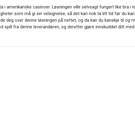
uta i amerikanske casinoer. Løsningen ville selvsagt fungert like bra i 
heter som må gi sin velsignelse, så det kan nok ta litt tid før du kan
ede deg over denne løsningen på nettet, og da kan du kanskje til og m
d spill fra denne leverandøren, og deretter gjøre innskuddet ditt med 