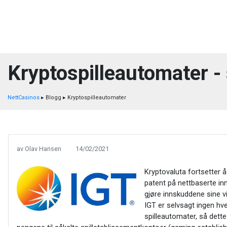
Skip to main content
Kryptospilleautomater - 
NettCasinos
▸
Blogg
▸
Kryptospilleautomater
av Olav Hansen
14/02/2021
Kryptovaluta fortsetter å
patent på nettbaserte inn
gjøre innskuddene sine v
IGT er selvsagt ingen hv
spilleautomater, så dette 