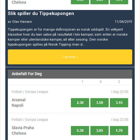
Slik spiller du Tippekupongen
av Olav Hansen
11/04/2019
Tippekupongen er for mange definisjonen av norsk oddspill. En velkjent
klassiker hvor du kan satse på resultatet i tolv kamper, som enten er norske
kamper eller utenlandske kamper, alt etter sesong. Den norske
tippekupongen spilles på Norsk Tipping men d...
Les mer ›