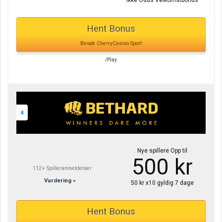
Ikke Odds Velkomstbonus
Hent Bonus
Besøk CherryCasino Sport
/Play
4
Nye spillere Opp til
500 kr
112+ Spilleranmeldelser
Vurdering »
50 kr x10 gyldig 7 dage
Hent Bonus