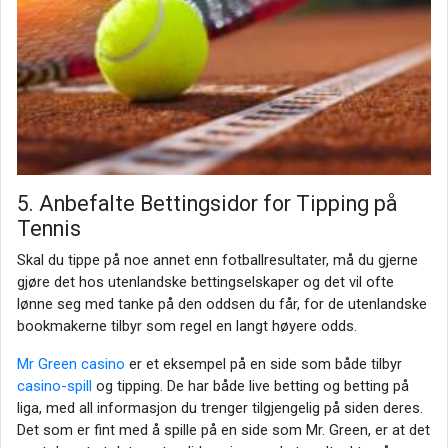
5. Anbefalte Bettingsidor for Tipping på
Tennis
Skal du tippe på noe annet enn fotballresultater, må du gjerne
gjøre det hos utenlandske bettingselskaper og det vil ofte
lønne seg med tanke på den oddsen du får, for de utenlandske
bookmakerne tilbyr som regel en langt høyere odds.
Mr Green casino
er et eksempel på en side som både tilbyr
casino-spill
og tipping. De har både live betting og betting på
liga, med all informasjon du trenger tilgjengelig på siden deres.
Det som er fint med å spille på en side som Mr. Green, er at det