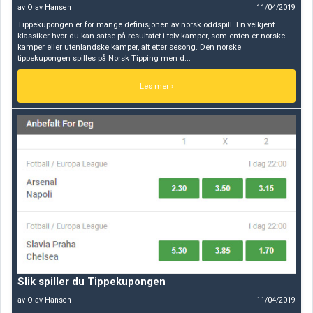
av Olav Hansen
11/04/2019
Tippekupongen er for mange definisjonen av norsk oddspill. En velkjent
klassiker hvor du kan satse på resultatet i tolv kamper, som enten er norske
kamper eller utenlandske kamper, alt etter sesong. Den norske
tippekupongen spilles på Norsk Tipping men d...
Les mer ›
Slik spiller du Tippekupongen
av Olav Hansen
11/04/2019