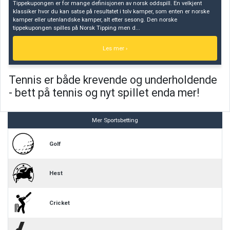
Tippekupongen er for mange definisjonen av norsk oddspill. En velkjent
klassiker hvor du kan satse på resultatet i tolv kamper, som enten er norske
kamper eller utenlandske kamper, alt etter sesong. Den norske
tippekupongen spilles på Norsk Tipping men d...
Les mer ›
Tennis er både krevende og underholdende
- bett på tennis og nyt spillet enda mer!
Mer Sportsbetting
Golf
Hest
Cricket