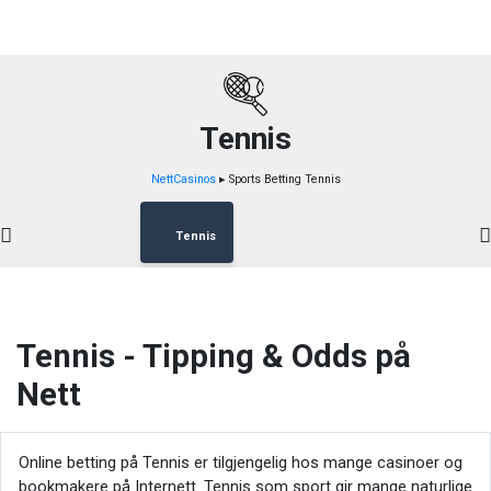
Skip to main content
Tennis
NettCasinos
▸
Sports Betting Tennis
Tennis
Tennis - Tipping & Odds på
Nett
Online betting på Tennis er tilgjengelig hos mange casinoer og
bookmakere på Internett. Tennis som sport gir mange naturlige