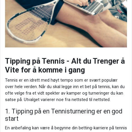
Tipping på Tennis - Alt du Trenger å
Vite for å komme i gang
Tennis er en idrett med høyt tempo som er svært populær
over hele verden. Når du skal legge inn et bet på tennis, kan du
ofte velge fra et vidt spekter av kamper og turneringer du kan
satse på. Utvalget varierer noe fra nettsted til nettsted.
1. Tipping på en Tennisturnering er en god
start
En anbefaling kan være å begynne din betting-karriere på tennis