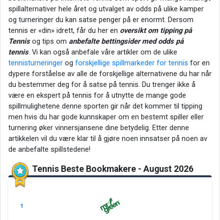
spillalternativer hele året og utvalget av odds på ulike kamper
og turneringer du kan satse penger på er enormt. Dersom
tennis er «din» idrett, får du her en
oversikt om tipping på
Tennis
og tips om
anbefalte bettingsider med odds på
tennis
. Vi kan også anbefale våre artikler om de ulike
tennisturneringer
og
forskjellige spillmarkeder for tennis
for en
dypere forståelse av alle de forskjellige alternativene du har når
du bestemmer deg for å satse på tennis. Du trenger ikke å
være en ekspert på tennis for å utnytte de mange gode
spillmulighetene denne sporten gir når det kommer til tipping
men hvis du har gode kunnskaper om en bestemt spiller eller
turnering øker vinnersjansene dine betydelig. Etter denne
artikkelen vil du være klar til å gjøre noen innsatser på noen av
de anbefalte spillstedene!
Tennis
Beste Bookmakere - August 2026
1