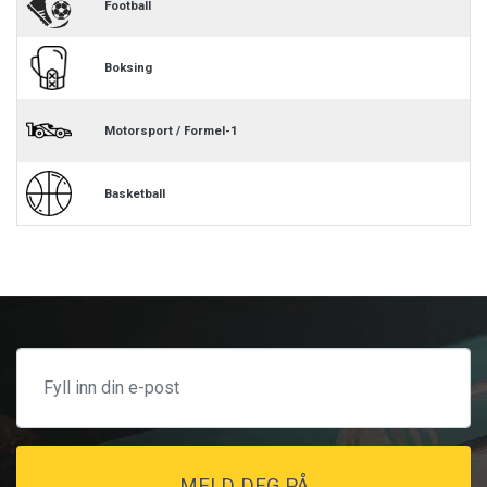
Football
Boksing
Motorsport / Formel-1
Basketball