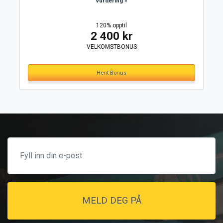
Vurdering »
120% opptil
2 400 kr
VELKOMSTBONUS
Hent Bonus