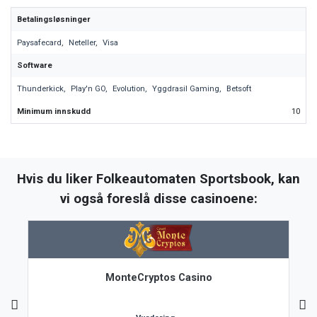
Betalingsløsninger
Paysafecard
Neteller
Visa
Software
Thunderkick
Play'n GO
Evolution
Yggdrasil Gaming
Betsoft
Minimum innskudd
10
Hvis du liker Folkeautomaten Sportsbook, kan
vi også foreslå disse casinoene:
MonteCryptos Casino