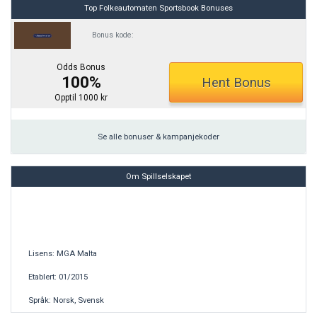
Top Folkeautomaten Sportsbook Bonuses
Bonus kode:
Odds Bonus
100%
Hent Bonus
Opptil 1000 kr
Se alle bonuser & kampanjekoder
Om Spillselskapet
Lisens: MGA Malta
Etablert: 01/2015
Språk:
Norsk, Svensk