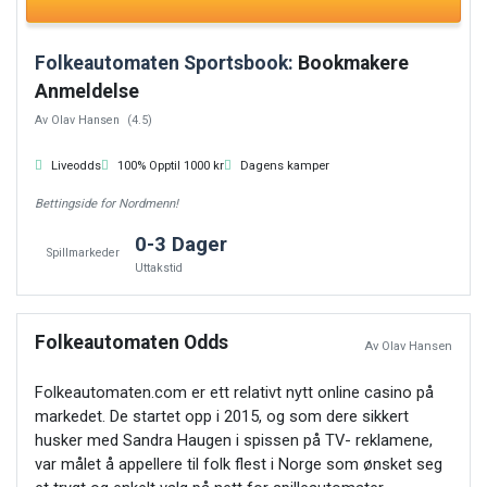
Folkeautomaten Sportsbook:
Bookmakere
Anmeldelse
Av Olav Hansen
(4.5)
Liveodds
100% Opptil 1000 kr
Dagens kamper
Bettingside for Nordmenn!
0-3 Dager
Spillmarkeder
Uttakstid
Folkeautomaten Odds
Av Olav Hansen
Folkeautomaten.com er ett relativt nytt online casino på
markedet. De startet opp i 2015, og som dere sikkert
husker med Sandra Haugen i spissen på TV- reklamene,
var målet å appellere til folk flest i Norge som ønsket seg