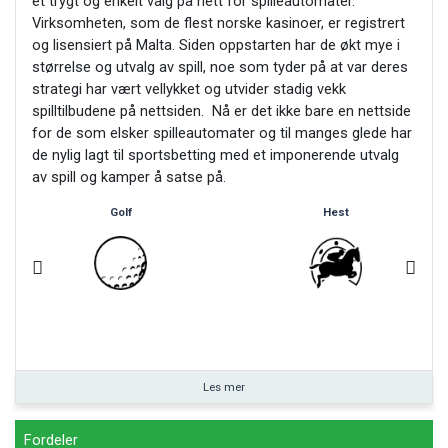
et trygt og enkelt valg på nett for spilleautomater.
Virksomheten, som de flest norske kasinoer, er registrert
og lisensiert på Malta. Siden oppstarten har de økt mye i
størrelse og utvalg av spill, noe som tyder på at var deres
strategi har vært vellykket og utvider stadig vekk
spilltilbudene på nettsiden. Nå er det ikke bare en nettside
for de som elsker spilleautomater og til manges glede har
de nylig lagt til sportsbetting med et imponerende utvalg
av spill og kamper å satse på.
Golf
Hest
Les mer
Fordeler