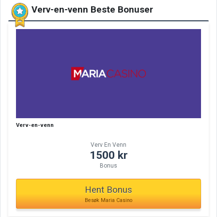
Verv-en-venn
Beste Bonuser
Verv-en-venn
Verv En Venn
1500 kr
Bonus
Hent Bonus
Besøk Maria Casino