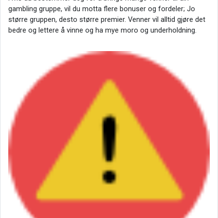
gambling gruppe, vil du motta flere bonuser og fordeler; Jo
større gruppen, desto større premier. Venner vil alltid gjøre det
bedre og lettere å vinne og ha mye moro og underholdning.