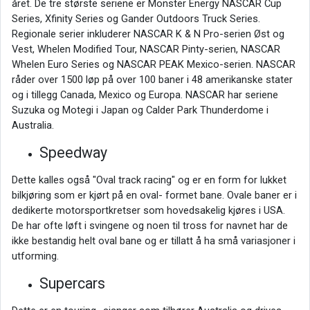
året. De tre største seriene er Monster Energy NASCAR Cup
Series, Xfinity Series og Gander Outdoors Truck Series.
Regionale serier inkluderer NASCAR K & N Pro-serien Øst og
Vest, Whelen Modified Tour, NASCAR Pinty-serien, NASCAR
Whelen Euro Series og NASCAR PEAK Mexico-serien. NASCAR
råder over 1500 løp på over 100 baner i 48 amerikanske stater
og i tillegg Canada, Mexico og Europa. NASCAR har seriene
Suzuka og Motegi i Japan og Calder Park Thunderdome i
Australia.
Speedway
Dette kalles også "Oval track racing" og er en form for lukket
bilkjøring som er kjørt på en oval- formet bane. Ovale baner er i
dedikerte motorsportkretser som hovedsakelig kjøres i USA.
De har ofte løft i svingene og noen til tross for navnet har de
ikke bestandig helt oval bane og er tillatt å ha små variasjoner i
utforming.
Supercars