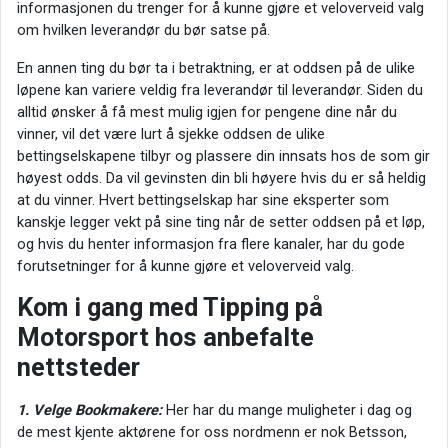
informasjonen du trenger for å kunne gjøre et veloverveid valg
om hvilken leverandør du bør satse på.
En annen ting du bør ta i betraktning, er at oddsen på de ulike
løpene kan variere veldig fra leverandør til leverandør. Siden du
alltid ønsker å få mest mulig igjen for pengene dine når du
vinner, vil det være lurt å sjekke oddsen de ulike
bettingselskapene tilbyr og plassere din innsats hos de som gir
høyest odds. Da vil gevinsten din bli høyere hvis du er så heldig
at du vinner. Hvert bettingselskap har sine eksperter som
kanskje legger vekt på sine ting når de setter oddsen på et løp,
og hvis du henter informasjon fra flere kanaler, har du gode
forutsetninger for å kunne gjøre et veloverveid valg.
Kom i gang med Tipping på
Motorsport hos anbefalte
nettsteder
1. Velge Bookmakere:
Her har du mange muligheter i dag og
de mest kjente aktørene for oss nordmenn er nok Betsson,