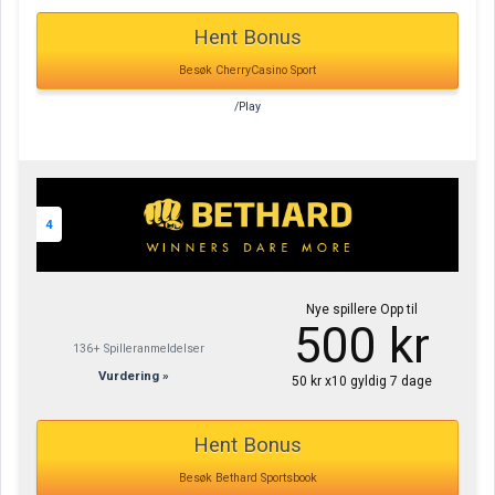
Hent Bonus
Besøk CherryCasino Sport
/Play
4
Nye spillere Opp til
500 kr
136+ Spilleranmeldelser
Vurdering »
50 kr x10 gyldig 7 dage
Hent Bonus
Besøk Bethard Sportsbook