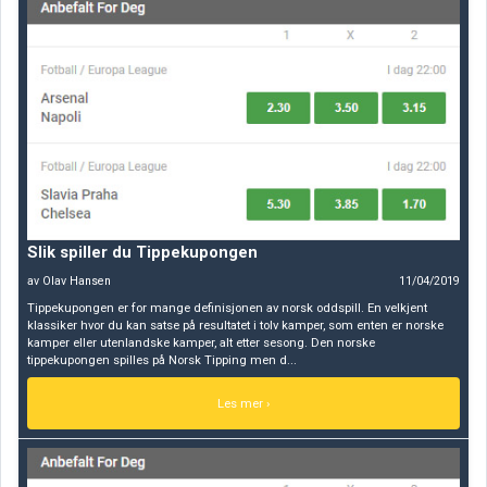
Slik spiller du Tippekupongen
av Olav Hansen
11/04/2019
Tippekupongen er for mange definisjonen av norsk oddspill. En velkjent
klassiker hvor du kan satse på resultatet i tolv kamper, som enten er norske
kamper eller utenlandske kamper, alt etter sesong. Den norske
tippekupongen spilles på Norsk Tipping men d...
Les mer ›