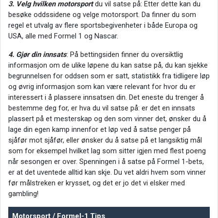
3. Velg hvilken motorsport
du vil satse på: Etter dette kan du
besøke oddssidene og velge motorsport. Da finner du som
regel et utvalg av flere sportsbegivenheter i både Europa og
USA, alle med Formel 1 og Nascar.
4. Gjør din innsats
: På bettingsiden finner du oversiktlig
informasjon om de ulike løpene du kan satse på, du kan sjekke
begrunnelsen for oddsen som er satt, statistikk fra tidligere løp
og øvrig informasjon som kan være relevant for hvor du er
interessert i å plassere innsatsen din. Det eneste du trenger å
bestemme deg for, er hva du vil satse på: er det en innsats
plassert på et mesterskap og den som vinner det, ønsker du å
lage din egen kamp innenfor et løp ved å satse penger på
sjåfør mot sjåfør, eller ønsker du å satse på et langsiktig mål
som for eksempel hvilket lag som sitter igjen med flest poeng
når sesongen er over. Spenningen i å satse på Formel 1-bets,
er at det uventede alltid kan skje. Du vet aldri hvem som vinner
før målstreken er krysset, og det er jo det vi elsker med
gambling!
Motorsport / Formel-1 Tips