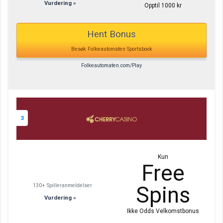
Vurdering »
Opptil 1000 kr
Hent Bonus
Besøk Folkeautomaten Sportsbook
Folkeautomaten.com/Play
3
Kun
Free
130+ Spilleranmeldelser
Spins
Vurdering »
Ikke Odds Velkomstbonus