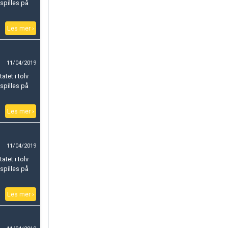
spilles på
Les mer ›
11/04/2019
tet i tolv
spilles på
Les mer ›
11/04/2019
tet i tolv
spilles på
Les mer ›