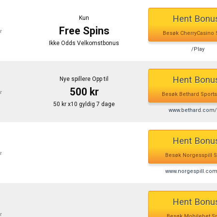
Hent Bonu
Kun
Free Spins
r
Besøk CherryCasino 
Ikke Odds Velkomstbonus
/Play
Hent Bonu
Nye spillere Opp til
500 kr
r
Besøk Bethard Sport
50 kr x10 gyldig 7 dage
www.bethard.com/
Hent Bonu
r
Besøk Norgesspill S
www.norgespill.com
Hent Bonu
r
Besøk Mobilebet Sp