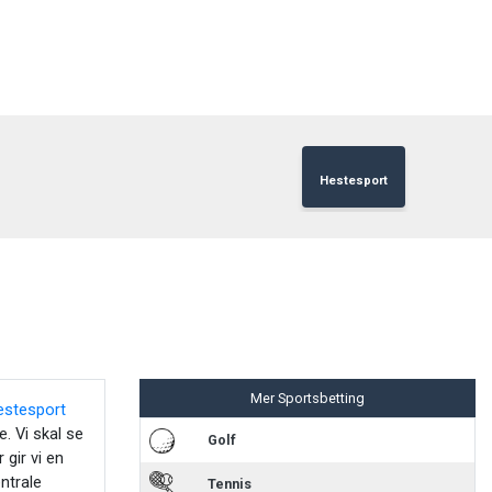
Hestesport
Mer Sportsbetting
estesport
. Vi skal se
Golf
gir vi en
entrale
Tennis