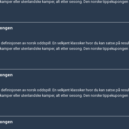
kamper eller utenlandske kamper, alt etter sesong. Den norske tippekupongen 
upongen
finisjonen av norsk oddspill. En velkjent klassiker hvor du kan satse på resulta
kamper eller utenlandske kamper, alt etter sesong. Den norske tippekupongen 
upongen
finisjonen av norsk oddspill. En velkjent klassiker hvor du kan satse på resulta
kamper eller utenlandske kamper, alt etter sesong. Den norske tippekupongen 
upongen