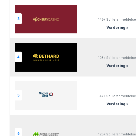
3
145+ Spilleranmeldelse
Vurdering »
4
108+ Spilleranmeldelse
Vurdering »
5
147+ Spilleranmeldelse
Vurdering »
6
126+ Spilleranmeldelse