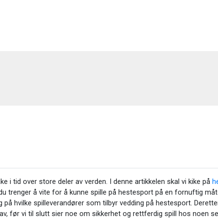
ke i tid over store deler av verden. I denne artikkelen skal vi kike på
h
u trenger å vite for å kunne spille på hestesport på en fornuftig måte
 hvilke spilleverandører som tilbyr vedding på hestesport. Deretter 
, før vi til slutt sier noe om sikkerhet og rettferdig spill hos noen s