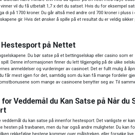
inner vil du få utbetalt 1,7 x det du satset. Hvis du for eksempel sa
nga di på 1700 kroner. Du går altså med andre ord 700 kroner i pluss i
ene gir. Hvis det ønsker å spille på et resultat du er veldig sikker p
å Hestesport på Nettet
ngselskapene. Du bør satse på et bettingselskap eller casino som er
g spill. Denne informasjonen finner du lett tilgjengelig på de ulike sel
rnes anmeldelser og vurderinger av casinoet. Det er fullt mulig å åp
er du får mest igjen for det, samtidig som du kan få mange fordeler gj
omstbonusene som mange av casinoene benytter seg av. Til samme
 for Veddemål du Kan Satse på Når du S
rt
e veddemål du kan satse på innenfor hestesport. Det vanligste er kan
e hesten på travbanen, men du har også andre muligheter. Du kan f
vilken rekkefølge hestene kommer over målstreken, eller forsøke live 