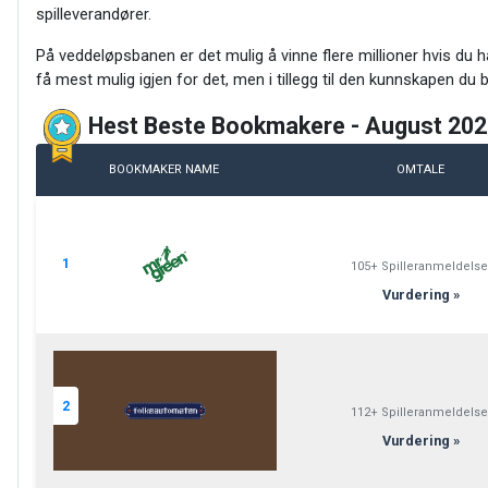
spilleverandører.
På veddeløpsbanen er det mulig å vinne flere millioner hvis du 
få mest mulig igjen for det, men i tillegg til den kunnskapen du 
Hest
Beste Bookmakere - August 20
BOOKMAKER NAME
OMTALE
1
105+ Spilleranmeldelse
Vurdering »
2
112+ Spilleranmeldelse
Vurdering »