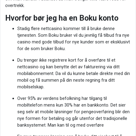
overtrekk.
Hvorfor bør jeg ha en Boku konto
Stadig flere nettcasino kommer till å bruke denne
tjenesten. Som Boku bruker vil du jevnlig få tilbud fra nye
casino med gode tilbud for nye kunder som er eksklusivt
for de som bruker Boku.
Du trenger ikke registrere kort for å overføre til et
nettcasino og kan benytte det av fakturering via ditt
mobilabonnement. Da vil du kunne betale direkte med din
mobil og få summen på din neste regning fra ditt
mobilselskap.
Over 95% av verdens befolkning har tilgang til
mobiltelefon mens kun 30% har en bankkonto. Det sier
seg selv at mobile løsninger for pengeoverføring blir den
nye formen for betaling og går utenfor det tradisjonelle
banksystemet. Man kan til og med overføre