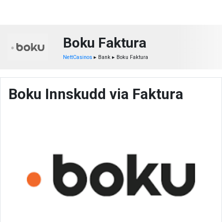
Skip to main content
Boku Faktura
NettCasinos
▸
Bank
▸
Boku Faktura
Boku Innskudd via Faktura