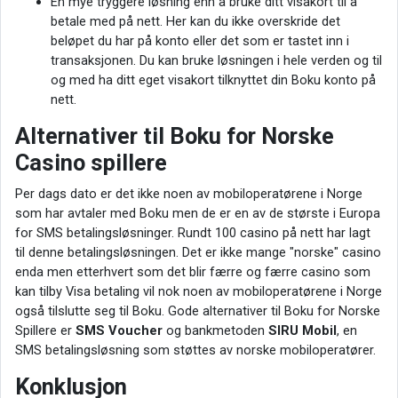
En mye tryggere løsning enn å bruke ditt visakort til å
betale med på nett. Her kan du ikke overskride det
beløpet du har på konto eller det som er tastet inn i
transaksjonen. Du kan bruke løsningen i hele verden og til
og med ha ditt eget visakort tilknyttet din Boku konto på
nett.
Alternativer til Boku for Norske
Casino spillere
Per dags dato er det ikke noen av mobiloperatørene i Norge
som har avtaler med Boku men de er en av de største i Europa
for SMS betalingsløsninger. Rundt 100 casino på nett har lagt
til denne betalingsløsningen. Det er ikke mange "norske" casino
enda men etterhvert som det blir færre og færre casino som
kan tilby Visa betaling vil nok noen av mobiloperatørene i Norge
også tilslutte seg til Boku. Gode alternativer til Boku for Norske
Spillere er
SMS Voucher
og bankmetoden
SIRU Mobil
, en
SMS betalingsløsning som støttes av norske mobiloperatører.
Konklusjon