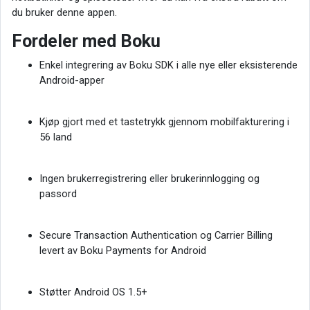
du bruker denne appen.
Fordeler med Boku
Enkel integrering av Boku SDK i alle nye eller eksisterende
Android-apper
Kjøp gjort med et tastetrykk gjennom mobilfakturering i
56 land
Ingen brukerregistrering eller brukerinnlogging og
passord
Secure Transaction Authentication og Carrier Billing
levert av Boku Payments for Android
Støtter Android OS 1.5+