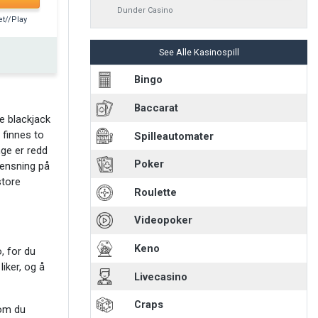
Dunder Casino
et//Play
See Alle Kasinospill
Bingo
Baccarat
le blackjack
 finnes to
Spilleautomater
nge er redd
Poker
grensning på
store
Roulette
Videopoker
Keno
, for du
liker, og å
Livecasino
Craps
 om du