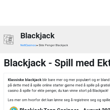
Skip to main content
Blackjack
NettCasinos
▸
Ekte Penger Blackjack
Blackjack - Spill med E
Klassiske blackjack
blir bare mer og mer populært og er blan
på dette med å spille online starter gjerne med å spille på gratis
casino å spille for ekte penger, du kan vinne stort på Blackjack!
Les mer om hvorfor det kan lønne seg å registrere seg og spill