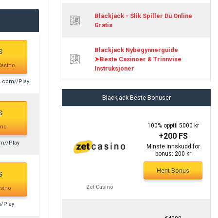
Blackjack - Slik Spiller Du Online
Gratis
s
Blackjack Nybegynnerguide
➤Beste Casinoer & Trinnvise
Casino
Instruksjoner
s.com//Play
Blackjack
Beste Bonuser
s
100% opptil 5000 kr
ino
+200 FS
om//Play
Minste innskudd for
bonus: 200 kr
Hent Bonus
s
Zet Casino
asino
/Play