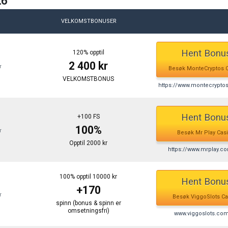
26
VELKOMSTBONUSER
Hent Bonu
120% opptil
2 400 kr
r
Besøk MonteCryptos 
VELKOMSTBONUS
https://www.montecrypto
Hent Bonu
+100 FS
100%
r
Besøk Mr Play Cas
Opptil 2000 kr
https://www.mrplay.c
100% opptil 10000 kr
Hent Bonu
+170
r
Besøk ViggoSlots C
spinn (bonus & spinn er
omsetningsfri)
www.viggoslots.com