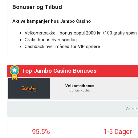
Bonuser og Tilbud
Aktive kampanjer hos Jambo Casino
Velkomstpakke - bonus opptil 2000 kr +100 gratis spinn
Gratis bonus hver søndag
Cashback hver måned for VIP spillere
Top Jambo Casino Bonuses
Velkomstbonus
Bonus kode:
Se all
95.5%
1-5 Dager