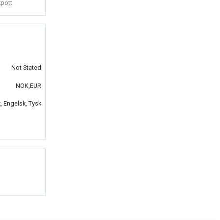
pott
Not Stated
NOK,EUR
, Engelsk, Tysk