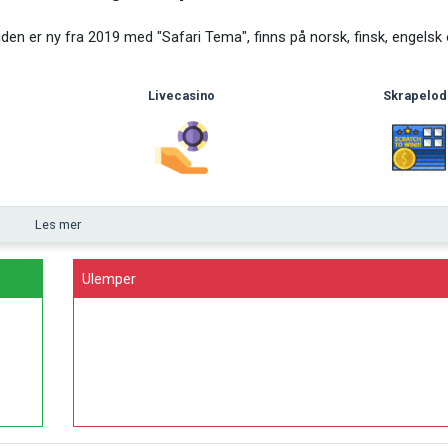
den er ny fra 2019 med "Safari Tema", finns på norsk, finsk, engelsk 
Livecasino
Skrapelod
Les mer
Ulemper