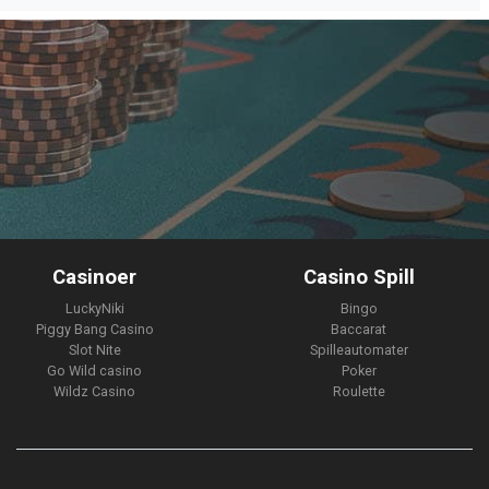
Casinoer
Casino Spill
LuckyNiki
Bingo
Piggy Bang Casino
Baccarat
Slot Nite
Spilleautomater
Go Wild casino
Poker
Wildz Casino
Roulette