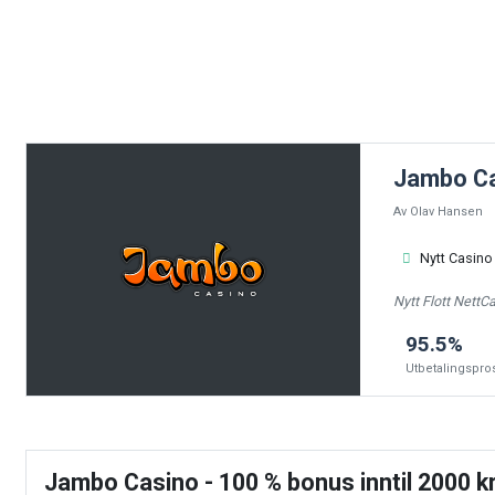
Skip to main content
Jambo Ca
Av Olav Hansen
Nytt Casino 
Nytt Flott NettC
95.5%
Utbetalingspro
Jambo Casino - 100 % bonus inntil 2000 k