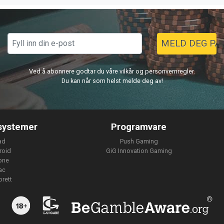
Ved å abonnere godtar du våre vilkår og personvernregler.
Du kan når som helst melde deg av!
systemer
Programvare
ad
Push Gaming
roid
GiG Innovation Gaming
one
ac
brett