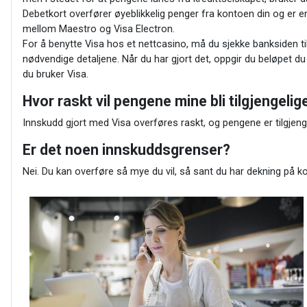
Debetkort overfører øyeblikkelig penger fra kontoen din og er e
mellom Maestro og Visa Electron.
For å benytte Visa hos et nettcasino, må du sjekke banksiden til 
nødvendige detaljene. Når du har gjort det, oppgir du beløpet d
du bruker Visa.
Hvor raskt vil pengene mine bli tilgjengelig
Innskudd gjort med Visa overføres raskt, og pengene er tilgjen
Er det noen innskuddsgrenser?
Nei. Du kan overføre så mye du vil, så sant du har dekning på ko