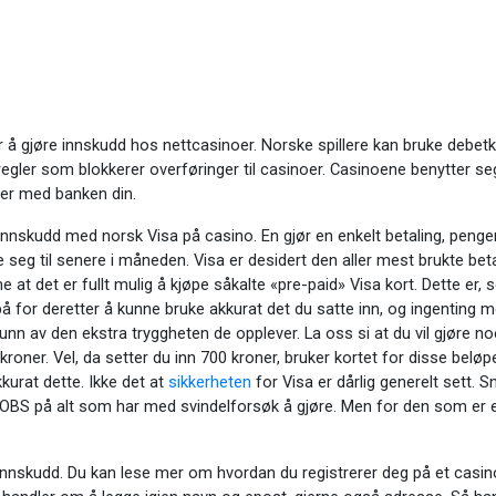
or å gjøre innskudd hos nettcasinoer. Norske spillere kan bruke debet
 regler som blokkerer overføringer til casinoer. Casinoene benytter se
mer med banken din.
 innskudd med norsk Visa på casino. En gjør en enkelt betaling, penge
 seg til senere i måneden. Visa er desidert den aller mest brukte bet
 at det er fullt mulig å kjøpe såkalte «pre-paid» Visa kort. Dette er,
å for deretter å kunne bruke akkurat det du satte inn, og ingenting 
runn av den ekstra tryggheten de opplever. La oss si at du vil gjøre n
roner. Vel, da setter du inn 700 kroner, bruker kortet for disse beløp
kurat dette. Ikke det at
sikkerheten
for Visa er dårlig generelt sett. S
elig OBS på alt som har med svindelforsøk å gjøre. Men for den som er 
t innskudd. Du kan lese mer om hvordan du registrerer deg på et casino