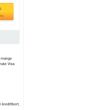
s
ino
og mange
bruke Visa
kredittkort,