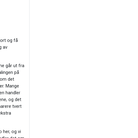
kort og få
g av
ne går ut fra
alingen på
 som det
mer. Mange
oen handler
ene, og det
narere tvert
ekstra
 her, og vi