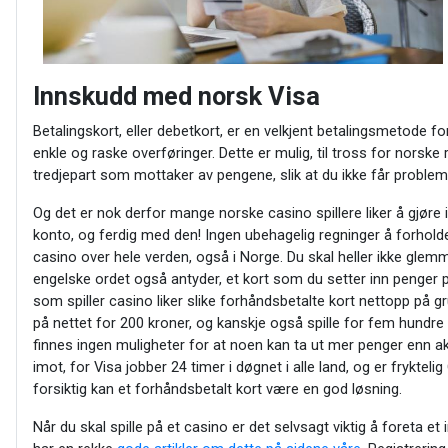
Innskudd med norsk Visa
Betalingskort, eller debetkort, er en velkjent betalingsmetode f
enkle og raske overføringer. Dette er mulig, til tross for norske
tredjepart som mottaker av pengene, slik at du ikke får proble
Og det er nok derfor mange norske casino spillere liker å gjøre
konto, og ferdig med den! Ingen ubehagelig regninger å forholde
casino over hele verden, også i Norge. Du skal heller ikke glemme
engelske ordet også antyder, et kort som du setter inn penger p
som spiller casino liker slike forhåndsbetalte kort nettopp på g
på nettet for 200 kroner, og kanskje også spille for fem hundre k
finnes ingen muligheter for at noen kan ta ut mer penger enn ak
imot, for Visa jobber 24 timer i døgnet i alle land, og er frykt
forsiktig kan et forhåndsbetalt kort være en god løsning.
Når du skal spille på et casino er det selvsagt viktig å foreta e