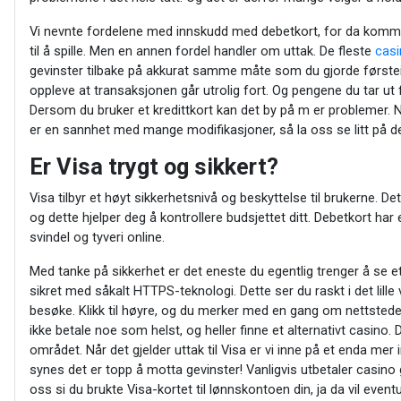
Vi nevnte fordelene med innskudd med debetkort, for da kommer
til å spille. Men en annen fordel handler om uttak. De fleste
casi
gevinster tilbake på akkurat samme måte som du gjorde førstei
oppleve at transaksjonen går utrolig fort. Og pengene du tar ut f
Dersom du bruker et kredittkort kan det by på m er problemer. No
er en sannhet med mange modifikasjoner, så la oss se litt på d
Er Visa trygt og sikkert?
Visa tilbyr et høyt sikkerhetsnivå og beskyttelse til brukerne. D
og dette hjelper deg å kontrollere budsjettet ditt. Debetkort ha
svindel og tyveri online.
Med tanke på sikkerhet er det eneste du egentlig trenger å se e
sikret med såkalt HTTPS-teknologi. Dette ser du raskt i det lille 
besøke. Klikk til høyre, og du merker med en gang om nettstedet
ikke betale noe som helst, og heller finne et alternativt casino. D
området. Når det gjelder uttak til Visa er vi inne på et enda mer 
synes det er topp å motta gevinster! Vanligvis utbetaler casi
oss si du brukte Visa-kortet til lønnskontoen din, ja da vil event