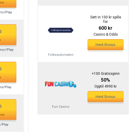
ino
m//Play
Sett in 100 kr spille
for
600 kr
s
Casino & Odds
o
Hent Bonus
no//Play
Folkeautomaten
s
+100 Gratisspinn
o
50%
Opptil 4990 kr
no/Play
Hent Bonus
s
Fun Casino
ino
/Play