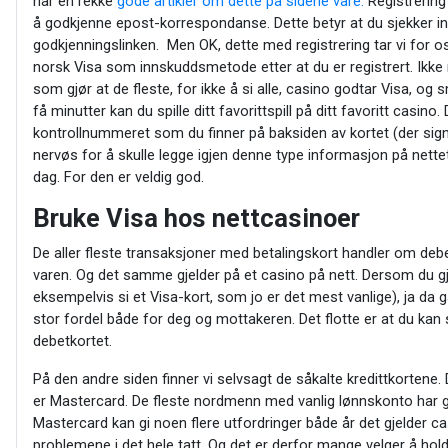
har en rekke
gode artikler om dette på sidene våre.
Registrering
å godkjenne epost-korrespondanse. Dette betyr at du sjekker in
godkjenningslinken. Men OK, dette med registrering tar vi for oss
norsk Visa som innskuddsmetode etter at du er registrert. Ikke mi
som gjør at de fleste, for ikke å si alle, casino godtar Visa, og
få minutter kan du spille ditt favorittspill på ditt favoritt casi
kontrollnummeret som du finner på baksiden av kortet (der signa
nervøs for å skulle legge igjen denne type informasjon på nettet 
dag. For den er veldig god.
Bruke Visa hos nettcasinoer
De aller fleste transaksjoner med betalingskort handler om deb
varen. Og det samme gjelder på et casino på nett. Dersom du gj
eksempelvis si et Visa-kort, som jo er det mest vanlige), ja da
stor fordel både for deg og mottakeren. Det flotte er at du kan s
debetkortet.
På den andre siden finner vi selvsagt de såkalte kredittkortene. D
er Mastercard. De fleste nordmenn med vanlig lønnskonto har gj
Mastercard kan gi noen flere utfordringer både år det gjelder cas
problemene i det hele tatt. Og det er derfor mange velger å hold