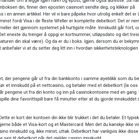
 handler om å legge igjen navn og epost, gjerne også adresse. Så ha
nboksen din, finner den eposten casinoet sendte deg, og klikker på
 i en annen artikkel. Her vil vi bare påpeke hvor utrolig enkelt det er 
nst fordi Visa i de fleste tilfeller er komplette debetkort. Det er nem
 smeller det gjennom systemet på hurtigste måte. Innskudd går fort, og
no. Det eneste du trenger å oppgi er kortnummer, utløpsdato og det tres
turen din skal være). Og da er du i boks. Igjen, dersom du er bekymre
anbefaler vi at du setter deg litt inn i hvordan sikkerhetsteknologien
et, der pengene går ut fra din bankkonto i samme øyeblikk som du be
ør et innskudd på et nettcasino, og betaler med et debetkort (la oss
 går pengene ut fra din konto og inn på casinokontoene med en gang. 
pille dine favorittspill bare få minutter etter at du gjorde innskuddet
ette er kort der kontoen din ikke blir trukket i det du betaler. Et typi
erne både et Visa-kort og et Mastercard. Men det du kanskje ikke vis
ino innskudd og, ikke minst, uttak. Debetkort har vanligvis ikke disse
e seg til debetkort når det gjelder casino innskudd.