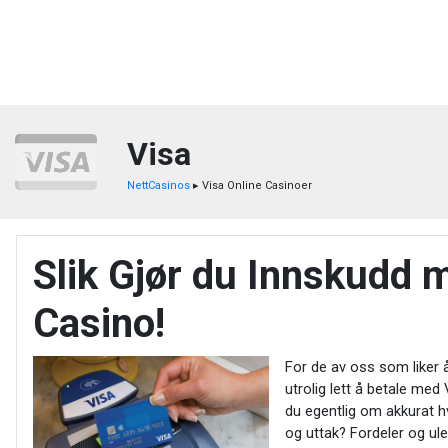
Skip to main content
Visa
NettCasinos
▸
Visa Online Casinoer
Slik Gjør du Innskudd 
Casino!
For de av oss som liker å
utrolig lett å betale med 
du egentlig om akkurat h
og uttak? Fordeler og ul