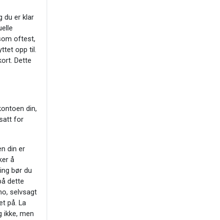
 du er klar
elle
som oftest,
tet opp til.
ort. Dette
kontoen din,
satt for
n din er
ker å
ing bør du
på dette
ino, selvsagt
t på. La
ig ikke, men