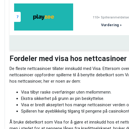
7
110+ Spilleranmeldelse
Vurdering »
Fordeler med visa hos nettcasinoer
De fleste nettcasinoer tillater innskudd med Visa. Ettersom over
nettcasinoer oppfordrer spillerne til å benytte debetkort som V
hos nettcasinoer, her er noen av dem:
Visa tilbyr raske overføringer uten mellommenn.
Ekstra sikkerhet på grunn av pin beskyttelse.
Visa er bredt akseptert hos mange nettcasinoer verden o
Spilleren har øyeblikkelig tilgang til pengene på casinokon
Å bruke debetkort som Visa for å gjøre et innskudd hos et nett
men i stedet for at pengene lånes fra kredittselskapet, bruker 