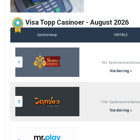
Visa
Topp Casinoer - August 2026
Spillselskap
OMTALE
1
95+ Spilleranmeldelse
Vurdering »
2
118+ Spilleranmeldelse
Vurdering »