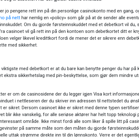
 jo pengene rett inn på din personlige casinokonto med en gang, og
no på nett
har nemlig en «policy» som går på at de sender alle eventu
nnskuddet. Om du gjorde førsteinnskuddet med et debetkort vil du, 
ra casinoet vil gå rett inn på den kontoen som debetkortet ditt er knyt
en velger likevel kredittkort fordi de mener det er sikrere enn debetk
ette med sikkerhet.
et viktigste med debetkort er at du bare kan benytte penger du har på 
r et ekstra sikkerhetslag med pin-beskyttelse, som gjør dem mindre ut
tter er om de casinosidene der du legger igjen Visa kort informasjone
vinduet i nettleseren der du skriver inn adressen til nettstedet du øns
 er sikret. Dersom casinoet ikke er sikret med denne typen sertifiser
et blir ikke vanskelig, for alle seriøse aktører har helt topp teknologi 
interessant område. Ikke minst fordi alle som liker å spille litt på cas
no gevinster på samme måte som den måten du gjorde førsteinnskudde
uelle uttak strømme direkte inn til din lønnskonto. Verre er det egentl