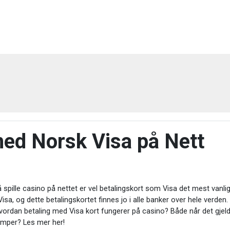
med Norsk Visa på Nett
 spille casino på nettet er vel betalingskort som Visa det mest vanlig
Visa, og dette betalingskortet finnes jo i alle banker over hele verden
vordan betaling med Visa kort fungerer på casino? Både når det gjel
emper? Les mer her!