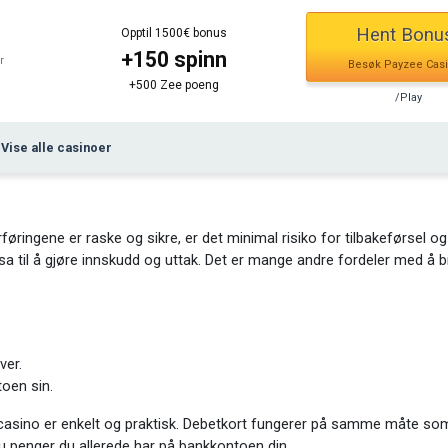
Hent Bonu
Opptil 1500€ bonus
+150 spinn
r
Besøk Payzee Cas
+500 Zee poeng
/Play
Vise alle casinoer
føringene er raske og sikre, er det minimal risiko for tilbakeførsel 
isa til å gjøre innskudd og uttak. Det er mange andre fordeler med å 
ver.
toen sin.
casino er enkelt og praktisk. Debetkort fungerer på samme måte som 
du penger du allerede har på bankkontoen din.