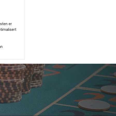
esten er
timalisert
nn