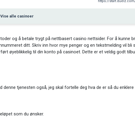
https://start.duelz.co
Vise alle casinoer
etoder og å betale trygt på nettbasert casino nettsider. For å kunne 
onnummeret ditt. Skriv inn hvor mye penger og en tekstmelding vil bli s
rt øyeblikkelig til din konto på casinoet. Dette er et veldig godt tilbu
 denne tjenesten også, jeg skal fortelle deg hva de er så du enklere
beløpet som du ønsker.