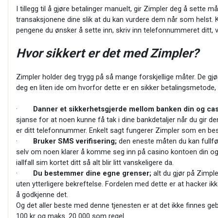
I tillegg til å gjøre betalinger manuelt, gir Zimpler deg å sette 
transaksjonene dine slik at du kan vurdere dem når som helst. Ko
pengene du ønsker å sette inn, skriv inn telefonnummeret ditt, v
Hvor sikkert er det med Zimpler?
Zimpler holder deg trygg på så mange forskjellige måter. De gjør v
deg en liten ide om hvorfor dette er en sikker betalingsmetode,
·
Danner et sikkerhetsgjerde mellom banken din og ca
sjanse for at noen kunne få tak i dine bankdetaljer når du gir de
er ditt telefonnummer. Enkelt sagt fungerer Zimpler som en 
·
Bruker SMS verifisering;
den eneste måten du kan fullfø
selv om noen klarer å komme seg inn på casino kontoen din og p
iallfall sim kortet ditt så alt blir litt vanskeligere da.
·
Du bestemmer dine egne grenser;
alt du gjør på Zimple
uten ytterligere bekreftelse. Fordelen med dette er at hacker ikk
å godkjenne det.
Og det aller beste med denne tjenesten er at det ikke finnes g
100 kr og maks. 20 000 som regel.