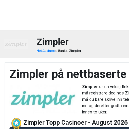
Skip to main content
Zimpler
NettCasinos
▸
Bank
▸
Zimpler
Zimpler på nettbaserte
Zimpler e
r en veldig fle
må registrere deg hos Zimp
må du bare skrive inn te
inn og deretter godta in
innen to uker.
Zimpler
Topp Casinoer - August 2026