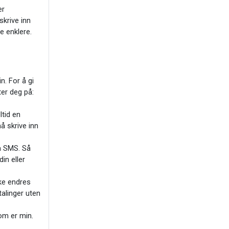
er
skrive inn
e enklere.
n. For å gi
ter deg på:
ltid en
å skrive inn
a SMS. Så
in eller
kke endres
talinger uten
om er min.