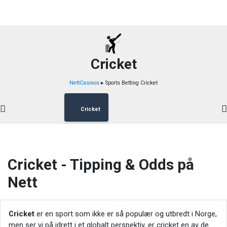
Skip to main content
Cricket
NettCasinos
▸
Sports Betting Cricket
Cricket
Cricket - Tipping & Odds på
Nett
Cricket
er en sport som ikke er så populær og utbredt i Norge,
men ser vi på idrett i et globalt perspektiv, er cricket en av de