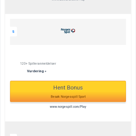
5
120+ Spilleranmeldelser
Vurdering »
Hent Bonus
Besøk Norgesspill Sport
www.norgespill.com/Play