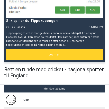
Slik spiller du Tippekupongen
av Olav Hansen
11/04/2019
Tippekupongen er for mange definisjonen av norsk oddspill. En velkjent
klassiker hvor du kan satse på resultatet i tolv kamper, som enten er norske
kamper eller utenlandske kamper, alt etter sesong. Den norske
tippekupongen spilles på Norsk Tipping men d...
Les mer ›
Bett en runde med cricket - nasjonalsporten
til England
Mer Sportsbetting
Golf