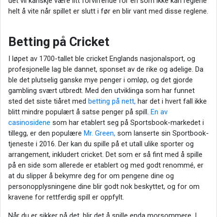
det vil kanskje være litt forvirrende for en som ikke kan reglene
helt å vite når spillet er slutt i før en blir vant med disse reglene.
Betting på Cricket
I løpet av 1700-tallet ble cricket Englands nasjonalsport, og
profesjonelle lag ble dannet, sponset av de rike og adelige. Da
ble det plutselig ganske mye penger i omløp, og det gjorde
gambling svært utbredt. Med den utviklinga som har funnet
sted det siste tiåret med
betting på nett,
har det i hvert fall ikke
blitt mindre populært å satse penger på spill.
En av
casinosidene
som har etablert seg på Sportsbook-markedet i
tillegg, er den populære
Mr. Green,
som lanserte sin Sportbook-
tjeneste i 2016. Der kan du spille på et utall ulike sporter og
arrangement, inkludert cricket. Det som er så fint med å spille
på en side som allerede er etablert og med godt renommé, er
at du slipper å bekymre deg for om pengene dine og
personopplysningene dine blir godt nok beskyttet, og for om
kravene for rettferdig spill er oppfylt.
Når du er sikker på det, blir det å spille enda morsommere. I