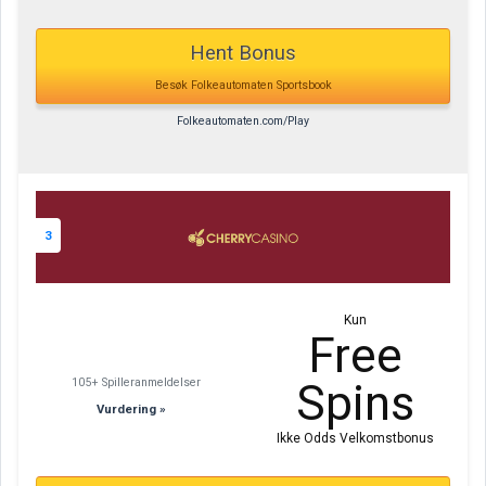
Hent Bonus
Besøk Folkeautomaten Sportsbook
Folkeautomaten.com/Play
3
Kun
Free
105+ Spilleranmeldelser
Spins
Vurdering »
Ikke Odds Velkomstbonus