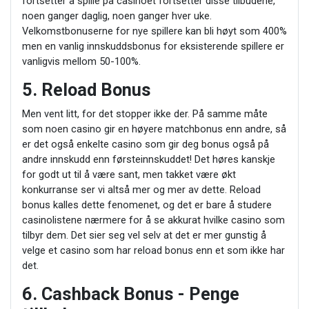
fortsetter å spille på casinoet fortsetter disse tilbudene,
noen ganger daglig, noen ganger hver uke.
Velkomstbonuserne for nye spillere kan bli høyt som 400%
men en vanlig innskuddsbonus for eksisterende spillere er
vanligvis mellom 50-100%.
5. Reload Bonus
Men vent litt, for det stopper ikke der. På samme måte
som noen casino gir en høyere matchbonus enn andre, så
er det også enkelte casino som gir deg bonus også på
andre innskudd enn førsteinnskuddet! Det høres kanskje
for godt ut til å være sant, men takket være økt
konkurranse ser vi altså mer og mer av dette. Reload
bonus kalles dette fenomenet, og det er bare å studere
casinolistene nærmere for å se akkurat hvilke casino som
tilbyr dem. Det sier seg vel selv at det er mer gunstig å
velge et casino som har reload bonus enn et som ikke har
det.
6. Cashback Bonus - Penge