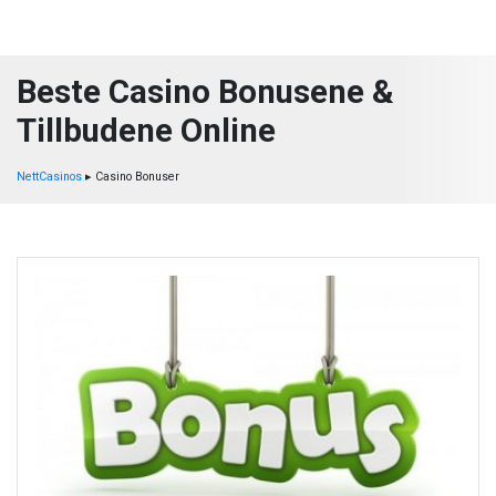
Skip to main content
Beste Casino Bonusene &
Tillbudene Online
NettCasinos
▸
Casino Bonuser