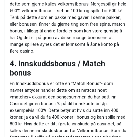
dette som gjerne kalles velkomstbonus. Norgespill gir hele
500% velkomstbonus - sett in 100 kr og spille for 600 kr!
Tenk på dette som en pakke med gaver. I denne pakken,
eller bonusen, finner du gjerne ting som free spins, match
bonus, i tillegg til andre fordeler som kan være gunstig å
ha. Og det er på grunn av disse mange bonusene at
mange spillere synes det er lønnsomt å åpne konto på
flere casino.
4. Innskuddsbonus / Match
bonus
En Innskuddsbonus er ofte en "Match Bonus"- som
navnet antyder handler dette om at nettcasinoet
«matcher» akkurat den pengesummen du har satt inn.
Casinoet gir en bonus i % på ditt innskudte beløp,
exsempelvis 100%. Dette betyr at hvis du satte inn 400
kroner, ja da vil du fa 400 kroner i bonus og kan spille med
800 kr. Hvis dette er ditt første innskudd på casinoet, så
kalles denne innskuddsbonus for Velkomstbonus. Som du