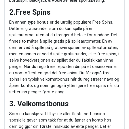
bordsspill, Blackjack & Roulette, eller sportsbetting.
2.Free Spins
En annen type bonus er de utrolig populære Free Spins.
Dette er gratisrunder som du kan spille på en
spilleautomat uten at du trenger å betale for rundene. Det
finnes to måter å spille gratis på spilleautomater. En av
dem er ved å spille på gratisversjonen av spilleautomaten,
men en annen er ved å spille gratisrunder, eller free spins, i
selve hovedversjonen av spillet der du faktisk kan vinne
penger. Når du registrerer eposten din på et casino vinner
du som oftest en god del free spins. Du får også free
spins i en typisk velkomstbonus når du registrerer navn og
åpner konto, og noen gir også ytterligere free spins når du
setter inn penger første gang.
3. Velkomstbonus
Som du kanskje vet tilbyr de aller fleste nett casino
spesielle gaver som takk for at du åpner en konto hos
dem og gjor din første innskudd av ekte penger. Det er