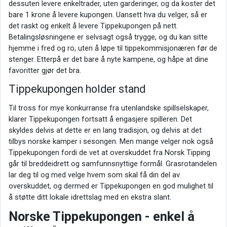
dessuten levere enkeltrader, uten garderinger, og da koster det
bare 1 krone å levere kupongen. Uansett hva du velger, så er
det raskt og enkelt å levere Tippekupongen på nett.
Betalingsløsningene er selvsagt også trygge, og du kan sitte
hjemme i fred og ro, uten å løpe til tippekommisjonæren før de
stenger. Etterpå er det bare å nyte kampene, og håpe at dine
favoritter gjør det bra.
Tippekupongen holder stand
Til tross for mye konkurranse fra utenlandske spillselskaper,
klarer Tippekupongen fortsatt å engasjere spilleren. Det
skyldes delvis at dette er en lang tradisjon, og delvis at det
tilbys norske kamper i sesongen. Men mange velger nok også
Tippekupongen fordi de vet at overskuddet fra Norsk Tipping
går til breddeidrett og samfunnsnyttige formål. Grasrotandelen
lar deg til og med velge hvem som skal få din del av
overskuddet, og dermed er Tippekupongen en god mulighet til
å støtte ditt lokale idrettslag med en ekstra slant.
Norske Tippekupongen - enkel å