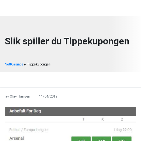
Skip to main content
Slik spiller du Tippekupongen
NettCasinos
▸
Tippekupongen
av Olav Hansen
11/04/2019