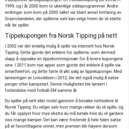
1999, og i år 2000 kom to ukentlige oddsprogrammer. Andre
endringer som kom på 2000-tallet var blant annet innføring av
Grasrotandelen, der spillerne selv kan velge hvem de vil støtte
når de spiller.
Tippekupongen fra Norsk Tipping på nett
I 2002 var det endelig mulig å spille via internett hos Norsk
Tipping. Dette gjorde det enklere for spillerne, som dermed
slapp å oppsøke en tippekommisjonær for å levere kupongene
sine. I 2011 kom nye apper som gjorde det enklere å spille via
smarttelefon, og dette førte til økt salg av tippekuponger. Med
lanseringen av Liveoddsen i 2012, ble det også mulig å satse
penger etter kampstart. Denne muligheten ble lansert i
forbindelse med fotball-EM samme år.
Du spiller på nett eller mobil gjennom å besøke nettsidene til
Norsk Tipping. Du velger selv hvor mange rekker du vil spille, og
du får opplyst hvor mye ekstra du må betale hvis du vil gardere
viss mange kamper. Det kan være fristende å hele tiden satse
på at favorittlagene vinner, men premien blir høyere dersom