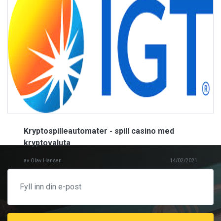
av Olav Hansen
16/02/2021
Kryptospilleautomater - spill casino med
kryptovaluta
av Olav Hansen
14/02/2021