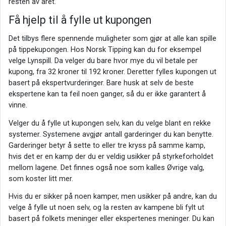
resten av året.
Få hjelp til å fylle ut kupongen
Det tilbys flere spennende muligheter som gjør at alle kan spille
på tippekupongen. Hos Norsk Tipping kan du for eksempel
velge Lynspill. Da velger du bare hvor mye du vil betale per
kupong, fra 32 kroner til 192 kroner. Deretter fylles kupongen ut
basert på ekspertvurderinger. Bare husk at selv de beste
ekspertene kan ta feil noen ganger, så du er ikke garantert å
vinne.
Velger du å fylle ut kupongen selv, kan du velge blant en rekke
systemer. Systemene avgjør antall garderinger du kan benytte.
Garderinger betyr å sette to eller tre kryss på samme kamp,
hvis det er en kamp der du er veldig usikker på styrkeforholdet
mellom lagene. Det finnes også noe som kalles Øvrige valg,
som koster litt mer.
Hvis du er sikker på noen kamper, men usikker på andre, kan du
velge å fylle ut noen selv, og la resten av kampene bli fylt ut
basert på folkets meninger eller ekspertenes meninger. Du kan