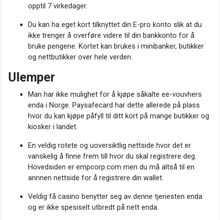
opptil 7 virkedager.
Du kan ha eget kort tilknyttet din E-pro konto slik at du
ikke trenger å overføre videre til din bankkonto for å
bruke pengene. Kortet kan brukes i minibanker, butikker
og nettbutikker over hele verden.
Ulemper
Man har ikke mulighet for å kjøpe såkalte ee-vouvhers
enda i Norge. Paysafecard har dette allerede på plass
hvor du kan kjøpe påfyll til ditt kort på mange butikker og
kiosker i landet.
En veldig rotete og uoversiktlig nettside hvor det er
vanskelig å finne frem till hvor du skal registrere deg.
Hovedsiden er empcorp.com men du må altså til en
annnen nettside for å registrere din wallet.
Veldig få casino benytter seg av denne tjenesten enda
og er ikke spesiselt utbredt på nett enda.