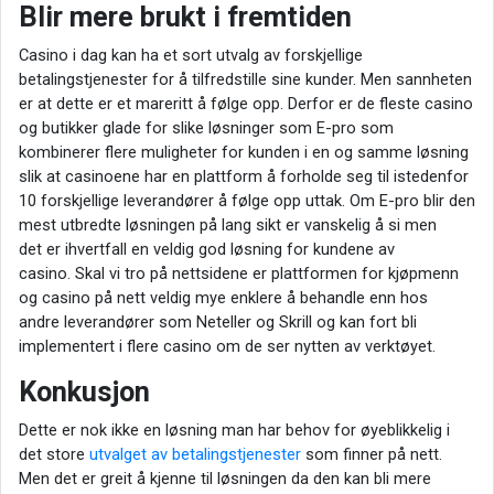
Blir mere brukt i fremtiden
Casino i dag kan ha et sort utvalg av forskjellige
betalingstjenester for å tilfredstille sine kunder. Men sannheten
er at dette er et mareritt å følge opp. Derfor er de fleste casino
og butikker glade for slike løsninger som E-pro som
kombinerer flere muligheter for kunden i en og samme løsning
slik at casinoene har en plattform å forholde seg til istedenfor
10 forskjellige leverandører å følge opp uttak. Om E-pro blir den
mest utbredte løsningen på lang sikt er vanskelig å si men
det er ihvertfall en veldig god løsning for kundene av
casino. Skal vi tro på nettsidene er plattformen for kjøpmenn
og casino på nett veldig mye enklere å behandle enn hos
andre leverandører som Neteller og Skrill og kan fort bli
implementert i flere casino om de ser nytten av verktøyet.
Konkusjon
Dette er nok ikke en løsning man har behov for øyeblikkelig i
det store
utvalget av betalingstjenester
som finner på nett.
Men det er greit å kjenne til løsningen da den kan bli mere