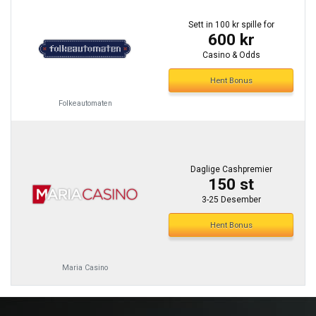
Sett in 100 kr spille for
600 kr
Casino & Odds
Hent Bonus
Folkeautomaten
Daglige Cashpremier
150 st
3-25 Desember
Hent Bonus
Maria Casino