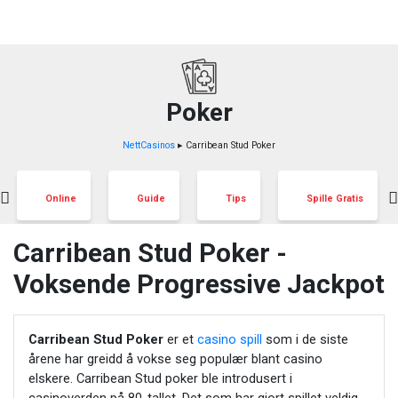
Skip to main content
Poker
NettCasinos
▸
Carribean Stud Poker
Online
Guide
Tips
Spille Gratis
Carribean Stud Poker -
Voksende Progressive Jackpot
Carribean Stud Poker
er et
casino spill
som i de siste
årene har greidd å vokse seg populær blant casino
elskere. Carribean Stud poker ble introdusert i