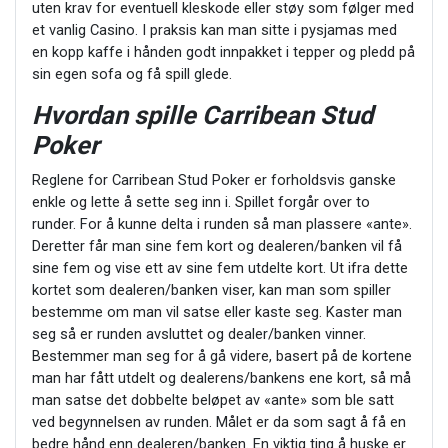
uten krav for eventuell kleskode eller støy som følger med
et vanlig Casino. I praksis kan man sitte i pysjamas med
en kopp kaffe i hånden godt innpakket i tepper og pledd på
sin egen sofa og få spill glede.
Hvordan spille Carribean Stud
Poker
Reglene for Carribean Stud Poker er forholdsvis ganske
enkle og lette å sette seg inn i. Spillet forgår over to
runder. For å kunne delta i runden så man plassere «ante».
Deretter får man sine fem kort og dealeren/banken vil få
sine fem og vise ett av sine fem utdelte kort. Ut ifra dette
kortet som dealeren/banken viser, kan man som spiller
bestemme om man vil satse eller kaste seg. Kaster man
seg så er runden avsluttet og dealer/banken vinner.
Bestemmer man seg for å gå videre, basert på de kortene
man har fått utdelt og dealerens/bankens ene kort, så må
man satse det dobbelte beløpet av «ante» som ble satt
ved begynnelsen av runden. Målet er da som sagt å få en
bedre hånd enn dealeren/banken. En viktig ting å huske er