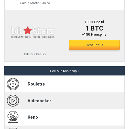
Gale & Martin Casino
100% Opp til
1 BTC
+180 Freespins
Hent Bonus
Bitstarz Casino
See Alle Kasinospill
Roulette
Videopoker
Keno