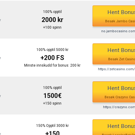
Hent Bonu
100% opptil
2000 kr
r
Besøk Jambo Cas
+100 spinn
no.jambocasino.com
Hent Bonu
100% opptil 5000 kr
+200 FS
r
Besøk Zet Casin
Minste innskudd for bonus: 200 kr
https://zetcasino.com
Hent Bonu
100% opptil
1500€
r
Besøk Crazyno Cas
+150 spinn
https://crazyno.co
Hent Bonu
150% Opptil 3000 kr
+150
r