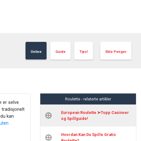
Online
Guide
Tips!
Ekte Penger
Roulette - relaterte artikler
e er selve
 tradisjonelt
European Roulette ➤Topp Casinoer
 du kan
og Spillguide!
 uten
Hvordan Kan Du Spille Gratis
Roulette?