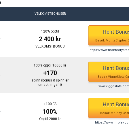
6
VELKOMSTBONUSER
Hent Bonu
120% opptil
2 400 kr
r
Besøk MonteCryptos 
VELKOMSTBONUS
https://www.montecrypto
100% opptil 10000 kr
Hent Bonu
+170
r
Besøk ViggoSlots C
spinn (bonus & spinn er
omsetningsfri)
www.viggoslots.com
Hent Bonu
+100 FS
100%
r
Besøk Mr Play Cas
Opptil 2000 kr
https://www.mrplay.c