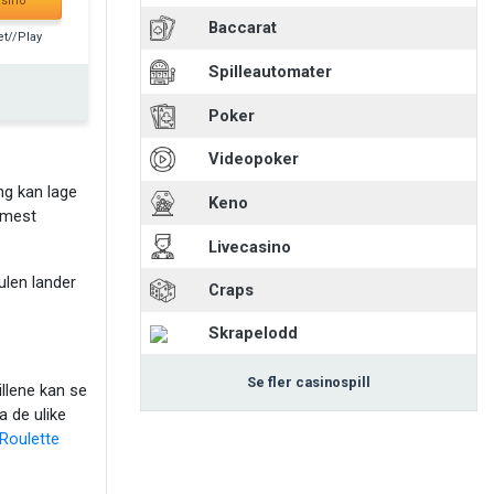
asino
Baccarat
et//Play
Spilleautomater
Poker
Videopoker
ng kan lage
Keno
e mest
Livecasino
ulen lander
Craps
Skrapelodd
Se fler casinospill
illene kan se
a de ulike
Roulette