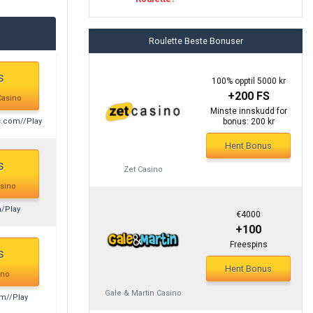
Roulette
Beste Bonuser
s
100% opptil 5000 kr
+200 FS
Casino
Minste innskudd for
s.com//Play
bonus: 200 kr
Hent Bonus
s
Zet Casino
asino
/Play
€4000
+100
Freespins
s
Hent Bonus
ino
Gale & Martin Casino
om//Play