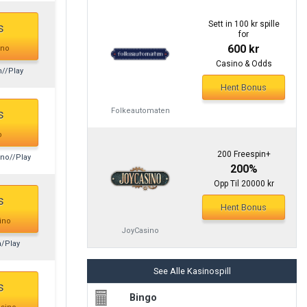
Sett in 100 kr spille
s
for
600 kr
ino
Casino & Odds
//Play
Hent Bonus
Folkeautomaten
s
o
200 Freespin+
/no//Play
200%
Opp Til 20000 kr
s
Hent Bonus
ino
JoyCasino
m/Play
See Alle Kasinospill
s
Bingo