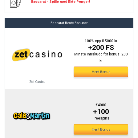
Baccarat - Spille med Ekte Penger!
Baccarat
Beste Bonuser
100% opptil 5000 kr
+200 FS
Minste innskudd for bonus: 200
kr
Hent Bonus
Zet Casino
€4000
+100
Freespins
Hent Bonus