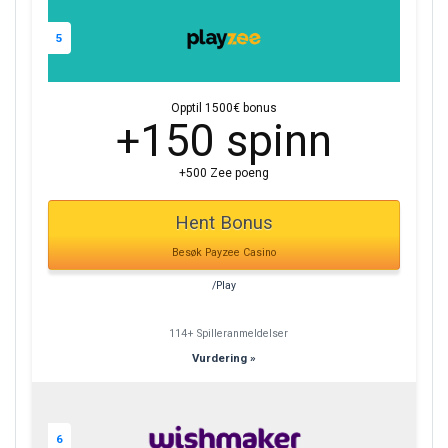
5
Opptil 1500€ bonus
+150 spinn
+500 Zee poeng
Hent Bonus
Besøk Payzee Casino
/Play
114+ Spilleranmeldelser
Vurdering »
6