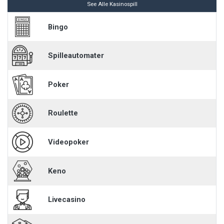
See Alle Kasinospill
Bingo
Spilleautomater
Poker
Roulette
Videopoker
Keno
Livecasino