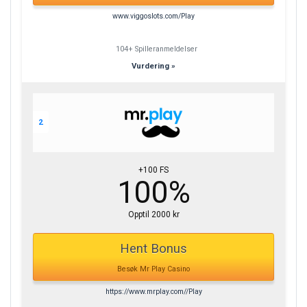
www.viggoslots.com/Play
104+ Spilleranmeldelser
Vurdering »
2
+100 FS
100%
Opptil 2000 kr
Hent Bonus
Besøk Mr Play Casino
https://www.mrplay.com//Play