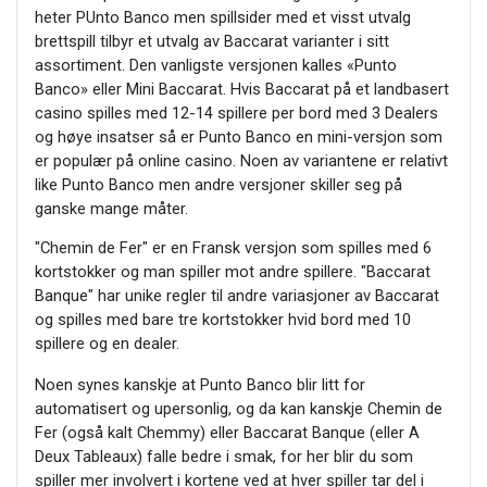
heter PUnto Banco men spillsider med et visst utvalg
brettspill tilbyr et utvalg av Baccarat varianter i sitt
assortiment. Den vanligste versjonen kalles «Punto
Banco» eller Mini Baccarat. Hvis Baccarat på et landbasert
casino spilles med 12-14 spillere per bord med 3 Dealers
og høye insatser så er Punto Banco en mini-versjon som
er populær på online casino. Noen av variantene er relativt
like Punto Banco men andre versjoner skiller seg på
ganske mange måter.
"Chemin de Fer" er en Fransk versjon som spilles med 6
kortstokker og man spiller mot andre spillere. "Baccarat
Banque" har unike regler til andre variasjoner av Baccarat
og spilles med bare tre kortstokker hvid bord med 10
spillere og en dealer.
Noen synes kanskje at Punto Banco blir litt for
automatisert og upersonlig, og da kan kanskje Chemin de
Fer (også kalt Chemmy) eller Baccarat Banque (eller A
Deux Tableaux) falle bedre i smak, for her blir du som
spiller mer involvert i kortene ved at hver spiller tar del i