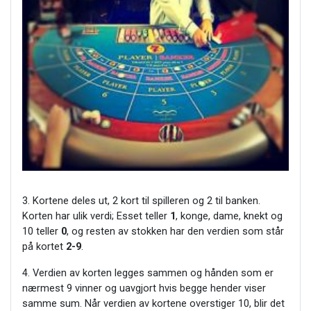
3. Kortene deles ut, 2 kort til spilleren og 2 til banken.
Korten har ulik verdi; Esset teller
1
, konge, dame, knekt og
10 teller
0
, og resten av stokken har den verdien som står
på kortet
2-9
.
4. Verdien av korten legges sammen og hånden som er
nærmest 9 vinner og uavgjort hvis begge hender viser
samme sum. Når verdien av kortene overstiger 10, blir det