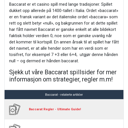
Baccarat er et casino spill med lange tradisjoner. Spillet
dukket opp allerede på 1400-tallet i Italia. Ordet «baccarat»
er en fransk variant av det italienske ordet «baccara» som
rett og slett betyr «null», og bakgrunnen for at dette spillet
har fått navnet Baccarat er ganske enkelt at alle bildekort
faktisk holder verdien 0, noe som er ganske uvanlig når
det kommer til kortspill. En annen årsak til at spillet har fått
det navnet, er at alle hender som har en verdi som er
tosifret, for eksempel 7 +3 eller 6+4, utgjør denne hånden
null – og dermed er hånden baccarat.
Sjekk ut våre Baccarat spillsider for mer
informasjon om strategier, regler m.m!
Baccarat - relaterte artikler
Baccarat Regler - Ultimate Guide!