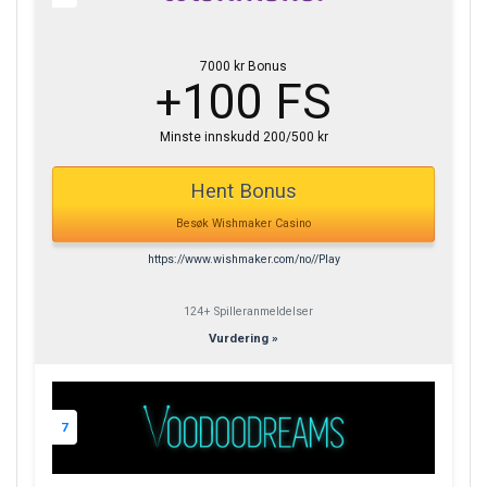
7000 kr Bonus
+100 FS
Minste innskudd 200/500 kr
Hent Bonus
Besøk Wishmaker Casino
https://www.wishmaker.com/no//Play
124+ Spilleranmeldelser
Vurdering »
7