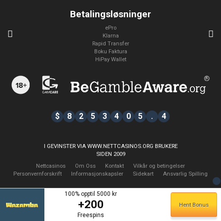
Betalingsløsninger
ePro
Klarna
Rapid Transfer
Boku Faktura
HiPay Wallet
$
8
2
5
3
4
0
5
.
4
I GEVINSTER VIA WWW.NETTCASINOS.ORG BRUKERE
SIDEN 2009
Nettcasinos
Om Oss
Kontakt
Vilkår og betingelser
Personvernforskrift
Informasjonskapsler
Sidekart
Ansvarlig Spilling
100% opptil 5000 kr
+200
Hent Bonus
Copyright © 2026, Nett Casinos |
Encyclopedia
Freespins