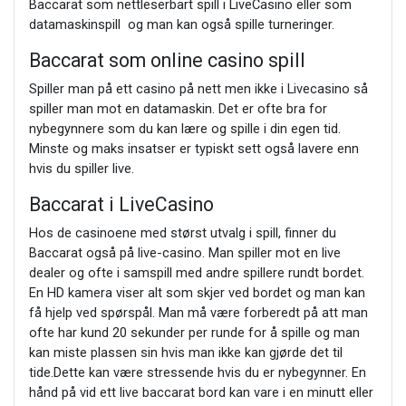
Baccarat som nettleserbart spill i LiveCasino eller som
datamaskinspill og man kan også spille turneringer.
Baccarat som online casino spill
Spiller man på ett casino på nett men ikke i Livecasino så
spiller man mot en datamaskin. Det er ofte bra for
nybegynnere som du kan lære og spille i din egen tid.
Minste og maks insatser er typiskt sett også lavere enn
hvis du spiller live.
Baccarat i LiveCasino
Hos de casinoene med størst utvalg i spill, finner du
Baccarat også på live-casino. Man spiller mot en live
dealer og ofte i samspill med andre spillere rundt bordet.
En HD kamera viser alt som skjer ved bordet og man kan
få hjelp ved spørspål. Man må være forberedt på att man
ofte har kund 20 sekunder per runde for å spille og man
kan miste plassen sin hvis man ikke kan gjørde det til
tide.Dette kan være stressende hvis du er nybegynner. En
hånd på vid ett live baccarat bord kan vare i en minutt eller