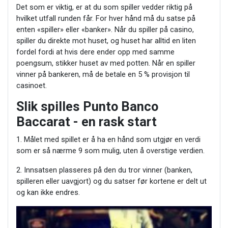
Det som er viktig, er at du som spiller vedder riktig på
hvilket utfall runden får. For hver hånd må du satse på
enten «spiller» eller «banker». Når du spiller på casino,
spiller du direkte mot huset, og huset har alltid en liten
fordel fordi at hvis dere ender opp med samme
poengsum, stikker huset av med potten. Når en spiller
vinner på bankeren, må de betale en 5 % provisjon til
casinoet.
Slik spilles Punto Banco
Baccarat - en rask start
1. Målet med spillet er å ha en hånd som utgjør en verdi
som er så nærme 9 som mulig, uten å overstige verdien.
2. Innsatsen plasseres på den du tror vinner (banken,
spilleren eller uavgjort) og du satser før kortene er delt ut
og kan ikke endres.