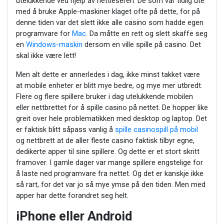
utelukkende ved hjelp av nettleseren. De som var tidlig ute
med å bruke Apple-maskiner klaget ofte på dette, for på
denne tiden var det slett ikke alle casino som hadde egen
programvare for
Mac.
Da måtte en rett og slett skaffe seg
en
Windows-maskin
dersom en ville spille på casino. Det
skal ikke være lett!
Men alt dette er annerledes i dag, ikke minst takket være
at mobile enheter er blitt mye bedre, og mye mer utbredt.
Flere og flere spillere bruker i dag utelukkende mobilen
eller nettbrettet for å spille casino på nettet. De hopper like
greit over hele problematikken med desktop og laptop. Det
er faktisk blitt såpass vanlig å
spille casinospill på mobil
og nettbrett at de aller fleste casino faktisk tilbyr egne,
dedikerte apper til sine spillere. Og dette er et stort skritt
framover. I gamle dager var mange spillere engstelige for
å laste ned programvare fra nettet. Og det er kanskje ikke
så rart, for det var jo så mye ymse på den tiden. Men med
apper har dette forandret seg helt.
iPhone eller Android