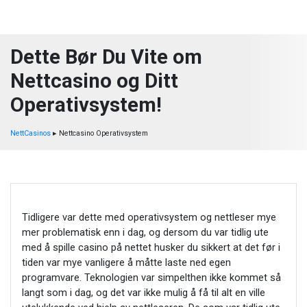
Skip to main content
Dette Bør Du Vite om
Nettcasino og Ditt
Operativsystem!
NettCasinos
▸
Nettcasino Operativsystem
Tidligere var dette med operativsystem og nettleser mye
mer problematisk enn i dag, og dersom du var tidlig ute
med å spille casino på nettet husker du sikkert at det før i
tiden var mye vanligere å måtte laste ned egen
programvare. Teknologien var simpelthen ikke kommet så
langt som i dag, og det var ikke mulig å få til alt en ville