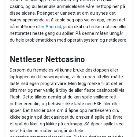
casino, og du leser alle anmeldelsene våre nettopp her på
disse sidene. Poenget er uansett at om du synes det
høres spennende ut å kople seg opp via en app, enten det
nå er iPhone eller
Android,
ja da skal du bruke mobilen eller
nettbrettet neste gang du spiller. På denne måten unngår
du hele problematikken med operativsystem og nettlesere.
Nettleser Nettcasino
Dersom du fremdeles vil kunne bruke desktoppen eller
laptoppen din til casinospilling, vil du i noen tilfeller måtte
laste ned egen programvare. Men legg merke til at det er
blitt mer og mer vanlig å tilby de aller fleste casinospill via
Flash. Dette tillater nemlig at du kan spille spillene rett i
nettleseren din, og behøver ikke laste ned EXE-filer eller
apper. Det handler bare om å åpne opp nettleseren din,
klikke seg inn på det casinoet du ønsker å spille på, finne
et spill du liker, og klikke på en knapp. Så åpner spillet seg
selv! På denne måten unngår du hele