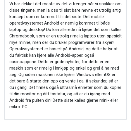
Vi har dekket det meste av det vi trenger når vi snakker om
disse tingene, men la oss til sist bare nevne et utrolig artig
konsept som er kommet til i det siste. Det mobile
operativsystemet Android er nemlig kommet til både
laptop og desktop! Du kan allerede nå kjøpe det som kalles
Chromebook, som er en utrolig rimelig laptop uten spesielt
mye minne, men der du bruker programvarer fra skyen!
Operativsystemet er basert på Android, og dette betyr at
du faktisk kan kjøre alle Android-apper, også
casinoappene. Dette er gode nyheter, for dette er en
maskin som er rimelig i innkjøp og enkel og grei å ha med
seg. Og siden maskinen ikke kjører Windows eller iOS er
det bare å starte den opp og vente i ca. ti sekunder, så er
du i gang. Det finnes også ultrasmå enheter som du kopler
til din monitor og ditt tastatur, og så er du igang med
Android fra pulten din! Dette siste kalles gjerne mini- eller
mikro-PC.